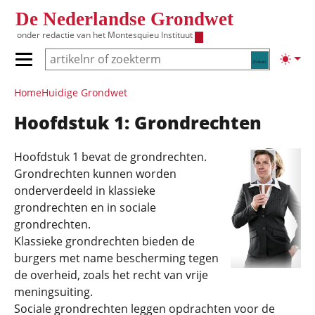
Overslaan en naar de inhoud gaan
De Nederlandse Grondwet
onder redactie van het
Montesquieu Instituut
Zoeken
Lichte
Primair menu tonen/verbergen
Hoofdnavigatie
Home
Huidige Grondwet
Hoofdstuk 1: Grondrechten
Hoofdstuk 1 bevat de grondrechten.
Grondrechten kunnen worden
onderverdeeld in klassieke
grondrechten en in sociale
grondrechten.
Klassieke grondrechten bieden de
burgers met name bescherming tegen
de overheid, zoals het recht van vrije
meningsuiting.
Sociale grondrechten leggen opdrachten voor de