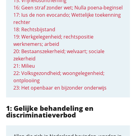
15: Vrijheidsontne­ming
16: Geen straf zonder wet; Nulla poena-beginsel
17: Ius de non evocando; Wettelijke toekenning
rechter
18: Rechtsbijstand
19: Werkgelegenheid; rechtspositie
werknemers; arbeid
20: Bestaanszeker­heid; welvaart; sociale
zekerheid
21: Milieu
22: Volksgezond­heid; woonge­le­gen­heid;
ontplooiing
23: Het openbaar en bijzonder onderwijs
1: Gelijke behandeling en
discriminatieverbod