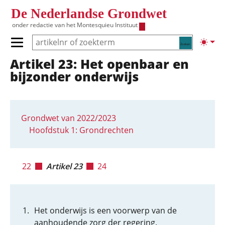
Overslaan en naar de inhoud gaan
De Nederlandse Grondwet
onder redactie van het
Montesquieu Instituut
Zoeken
Lichte
Primair menu tonen/verbergen
Artikel 23: Het openbaar en
Hoofdnavigatie
bijzonder onderwijs
Grondwet van 2022/2023
Hoofdstuk 1: Grondrechten
22
Artikel 23
24
Het onderwijs is een voorwerp van de
aanhoudende zorg der regering.