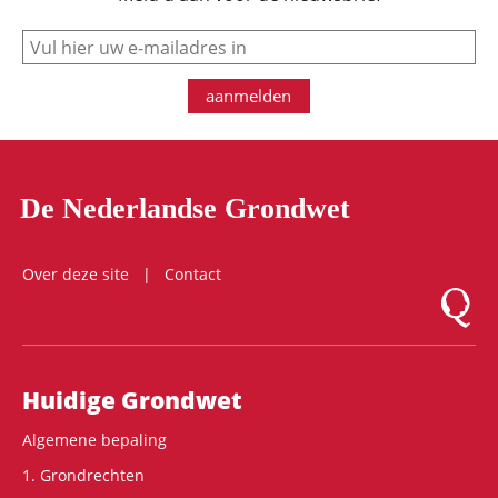
e-mail
aanmelden
De Nederlandse Grondwet
Over deze site
Contact
Logo Mon
Hoofdnavigatie
Huidige Grondwet
Algemene bepaling
1. Grondrechten