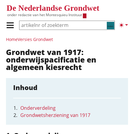
Overslaan en naar de inhoud gaan
De Nederlandse Grondwet
onder redactie van het
Montesquieu Instituut
Zoeken
Lichte
Primair menu tonen/verbergen
Hoofdnavigatie
Home
Versies Grondwet
Grondwet van 1917:
onderwijspacificatie en
algemeen kiesrecht
Inhoud
Onderverdeling
Grondwetsherziening van 1917