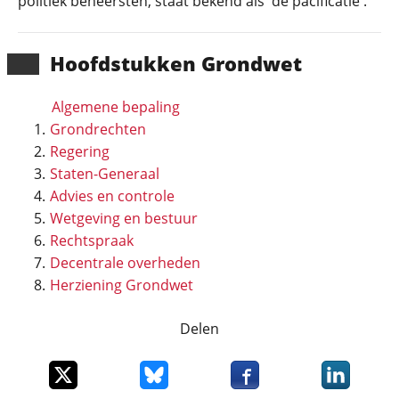
politiek beheersten, staat bekend als 'de pacificatie'.
Hoofd­stukken Grondwet
Algemene bepaling
Grondrechten
Regering
Staten-Generaal
Advies en controle
Wetgeving en bestuur
Rechtspraak
Decentrale overheden
Herziening Grondwet
Delen
Deel dit item op X
Deel dit item op Bluesky
Deel dit item op Faceboo
Deel dit it