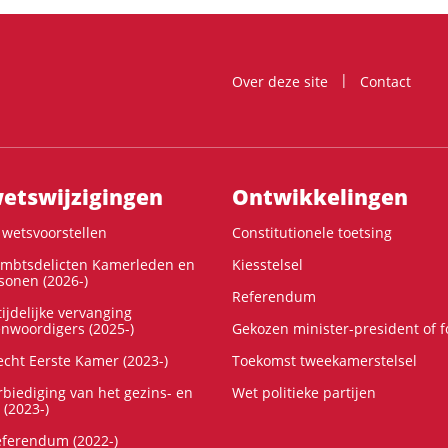
Over deze site
Contact
ts­wijzigingen
Ontwikke­lingen
wetsvoorstellen
Constitutionele toetsing
ambtsdelicten Kamerleden en
Kiesstelsel
onen (2026-)
Referendum
ijdelijke vervanging
enwoordigers (2025-)
Gekozen minister-president of 
cht Eerste Kamer (2023-)
Toekomst tweekamerstelsel
rbiediging van het gezins- en
Wet politieke partijen
 (2023-)
referendum (2022-)