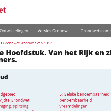
et
Ontwikke­lingen
Versies Grondwet
Grondwets­comm
es Grondwet
Grondwet van 1917
e Hoofdstuk. Van het Rijk en z
ners.
oud
ndgebied
5: Gelijke benoembaarheid;
kwijdte Grondwet
benoembaarheid
niging, splitsing,
vreemdelingen