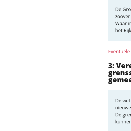
De Gron
zoover 
Waar in
het Rij
Eventuele
3: Ver
grens
geme
De wet
nieuwe
De gre
kunnen