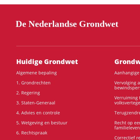
De Nederlandse Grondwet
Hoofdnavigatie
Huidige Grondwet
Grondwe
Algemene bepaling
Aanhangige 
1. Grondrechten
Vervolging 
bewindspers
2. Regering
Verruiming t
3. Staten-Generaal
volksverteg
4. Advies en controle
Terugzendre
5. Wetgeving en bestuur
Recht op ee
familieleven
6. Rechtspraak
Correctief 