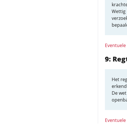
krachte
Wettig
verzoe
bepaal
Eventuele
9: Reg
Het reg
erkend
De wet 
openba
Eventuele