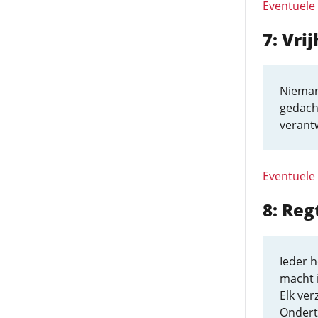
Eventuele
7: Vri
Nieman
gedach
verantw
Eventuele
8: Reg
Ieder h
macht i
Elk ve
Ondert