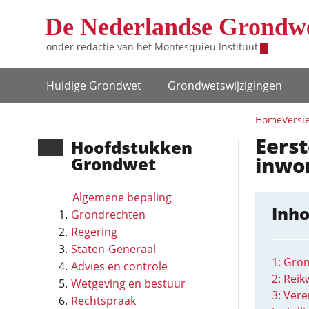
Overslaan en naar de inhoud gaan
De Nederlandse Grondw
onder redactie van het
Montesquieu Instituut
Hoofdnavigatie
Huidige Grondwet
Grondwets­wijzigingen
Home
Versi
Eerst
Hoofd­stukken
inwo
Grondwet
Algemene bepaling
Inh
Grondrechten
Regering
Staten-Generaal
1: Gro
Advies en controle
2: Rei
Wetgeving en bestuur
3: Vere
Rechtspraak