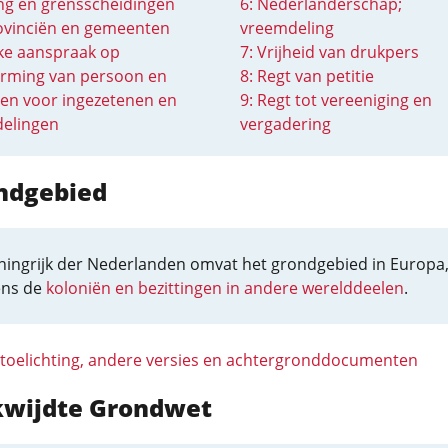
ing en grensscheidingen
6: Nederlanderschap;
ovinciën en gemeenten
vreemdeling
jke aanspraak op
7: Vrijheid van drukpers
rming van persoon en
8: Regt van petitie
en voor ingezetenen en
9: Regt tot vereeniging en
elingen
vergadering
ondgebied
ningrijk der Nederlanden omvat het grondgebied in Europa
ens de
koloniën en bezittingen in andere werelddeelen
.
 toelichting, andere versies en achtergronddocumenten
ikwijdte Grondwet