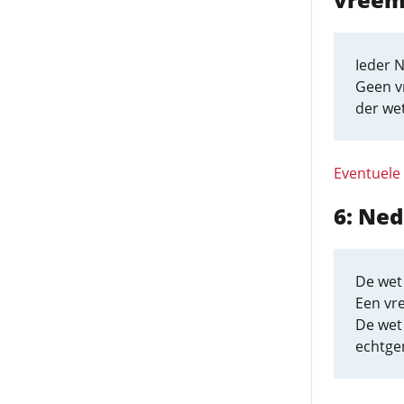
Ieder 
Geen v
der wet
Eventuele
6: Ne
De wet 
Een vr
De wet 
echtge