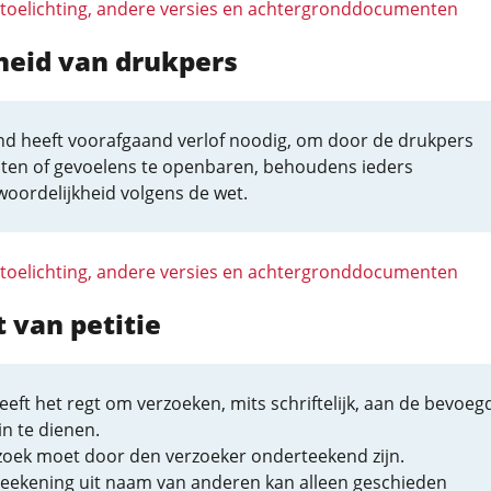
 toelichting, andere versies en achtergronddocumenten
jheid van drukpers
d heeft voorafgaand verlof noodig, om door de drukpers
ten of gevoelens te openbaren, behoudens ieders
oordelijkheid volgens de wet.
 toelichting, andere versies en achtergronddocumenten
t van petitie
eeft het regt om verzoeken, mits schriftelijk, aan de bevoeg
n te dienen.
rzoek moet door den verzoeker onderteekend zijn.
eekening uit naam van anderen kan alleen geschieden