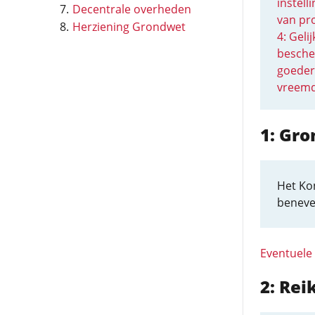
instell
Decentrale overheden
van pr
Herziening Grondwet
4: Geli
besche
goeder
vreemd
1: Gr
Het Ko
benev
Eventuele
2: Re