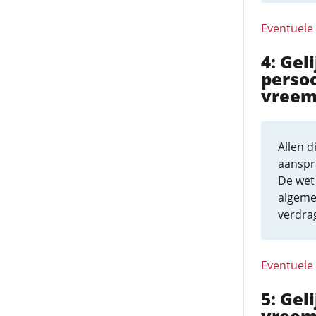
Eventuele
4: Gel
perso
vreem
Allen d
aanspr
De wet 
algeme
verdra
Eventuele
5: Ge
vreem