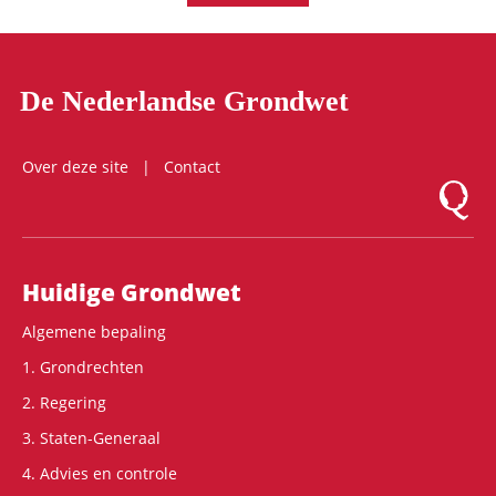
De Nederlandse Grondwet
Over deze site
Contact
Logo Mon
Hoofdnavigatie
Huidige Grondwet
Algemene bepaling
1. Grondrechten
2. Regering
3. Staten-Generaal
4. Advies en controle