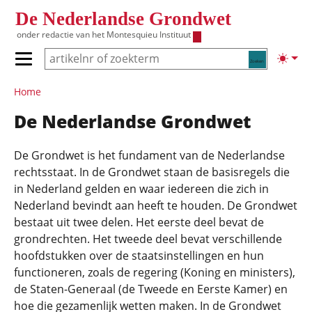
Overslaan en naar de inhoud gaan
De Nederlandse Grondwet
onder redactie van het
Montesquieu Instituut
Zoeken
Lichte
Primair menu tonen/verbergen
Hoofdnavigatie
Home
De Nederlandse Grondwet
De Grondwet is het fundament van de Nederlandse
rechtsstaat. In de Grondwet staan de basisregels die
in Nederland gelden en waar iedereen die zich in
Nederland bevindt aan heeft te houden. De Grondwet
bestaat uit twee delen. Het eerste deel bevat de
grondrechten. Het tweede deel bevat verschillende
hoofdstukken over de staatsinstellingen en hun
functioneren, zoals de regering (Koning en ministers),
de Staten-Generaal (de Tweede en Eerste Kamer) en
hoe die gezamenlijk wetten maken. In de Grondwet