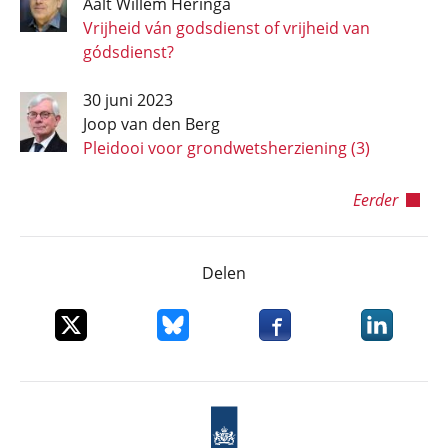
Aalt Willem Heringa
Vrijheid ván godsdienst of vrijheid van
gódsdienst?
30 juni 2023
Joop van den Berg
Pleidooi voor grondwetsherziening (3)
Eerder
Delen
Deel dit item op X
Deel dit item op Bluesky
Deel dit item op Faceboo
Deel dit it