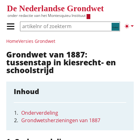
Overslaan en naar de inhoud gaan
De Nederlandse Grondwet
onder redactie van het
Montesquieu Instituut
Zoeken
Lichte
Primair menu tonen/verbergen
Hoofdnavigatie
Home
Versies Grondwet
Grondwet van 1887:
tussenstap in kiesrecht- en
schoolstrijd
Inhoud
Onderverdeling
Grondwetsherzieningen van 1887