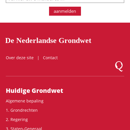
aanmelden
De Nederlandse Grondwet
Over deze site
Contact
Logo Mon
Hoofdnavigatie
Huidige Grondwet
Algemene bepaling
1. Grondrechten
2. Regering
3. Staten-Generaal