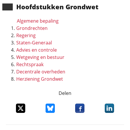
Hoofd­stukken Grondwet
Algemene bepaling
Grondrechten
Regering
Staten-Generaal
Advies en controle
Wetgeving en bestuur
Rechtspraak
Decentrale overheden
Herziening Grondwet
Delen
Deel dit item op X
Deel dit item op Bluesky
Deel dit item op Faceboo
Deel dit it