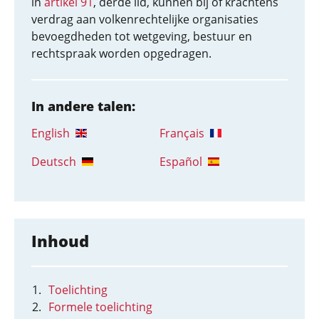
in
artikel 91
, derde lid, kunnen bij of krachtens
verdrag aan volkenrechtelijke organisaties
bevoegdheden tot wetgeving, bestuur en
rechtspraak worden opgedragen.
In andere talen:
English
Français
Deutsch
Español
Inhoud
Toelichting
Formele toelichting