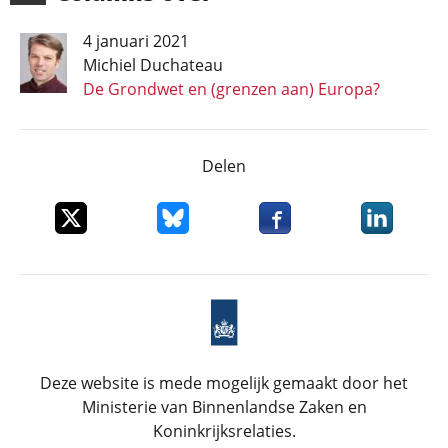
4 januari 2021
Michiel Duchateau
De Grondwet en (grenzen aan) Europa?
Delen
Deel dit item op X
Deel dit item op Bluesky
Deel dit item op Faceboo
Deel dit it
Deze website is mede mogelijk gemaakt door het
Ministerie van Binnenlandse Zaken en
Koninkrijksrelaties.