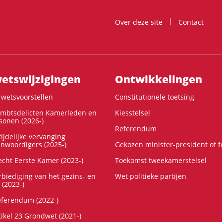
Over deze site
Contact
ts­wijzigingen
Ontwikke­lingen
wetsvoorstellen
Constitutionele toetsing
ambtsdelicten Kamerleden en
Kiesstelsel
onen (2026-)
Referendum
ijdelijke vervanging
enwoordigers (2025-)
Gekozen minister-president of 
cht Eerste Kamer (2023-)
Toekomst tweekamerstelsel
rbiediging van het gezins- en
Wet politieke partijen
 (2023-)
referendum (2022-)
tikel 23 Grondwet (2021-)