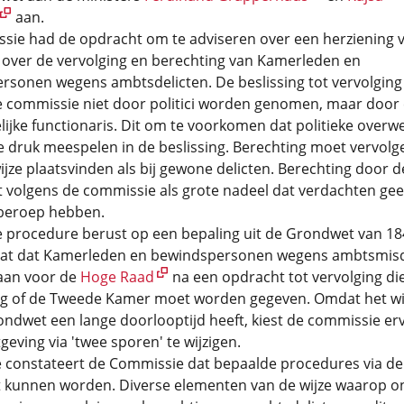
aan.
sie had de opdracht om te adviseren over een herziening 
 over de vervolging en berechting van Kamerleden en
rsonen wegens ambtsdelicten. De beslissing tot vervolgin
e commissie niet door politici worden genomen, maar door
ijke functionaris. Dit om te voorkomen dat politieke overw
ke druk meespelen in de beslissing. Berechting moet vervolg
ijze plaatsvinden als bij gewone delicten. Berechting door 
 volgens de commissie als grote nadeel dat verdachten gee
beroep hebben.
e procedure berust op een bepaling uit de Grondwet van 18
aat dat Kamerleden en bewindspersonen wegens ambtsmisd
taan voor de
Hoge Raad
na een opdracht tot vervolging di
ng of de Tweede Kamer moet worden gegeven. Omdat het wi
ndwet een lange doorlooptijd heeft, kiest de commissie er
eving via 'twee sporen' te wijzigen.
e constateert de Commissie dat bepaalde procedures via de
 kunnen worden. Diverse elementen van de wijze waarop o