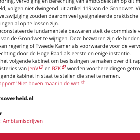
oring, vervolging en berechting van ambtsdelicten op dit
eld, volgen niet dwingend uit artikel 119 van de Grondwet. V
wetswijziging zouden daarom veel gesignaleerde praktische
ngen al op te lossen zijn.
econstateerde fundamentele bezwaren stelt de commissie 
9 van de Grondwet te wijzigen. Deze bezwaren zijn de binde
van regering of Tweede Kamer als voorwaarde voor de vervo
chting door de Hoge Raad als eerste en enige instantie.
 het volgende kabinet om beslissingen te maken over dit ra
isteries van
JenV
en
BZK
worden voorbereidingen getro
gende kabinet in staat te stellen die snel te nemen.
apport 'Niet boven maar in de wet'
ksoverheid.nl
r
9: Ambtsmisdrijven