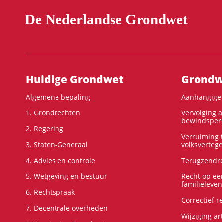
De Nederlandse Grondwet
Hoofdnavigatie
Huidige Grondwet
Grondwe
Algemene bepaling
Aanhangige 
1. Grondrechten
Vervolging 
bewindspers
2. Regering
Verruiming t
3. Staten-Generaal
volksverteg
4. Advies en controle
Terugzendre
5. Wetgeving en bestuur
Recht op ee
familieleven
6. Rechtspraak
Correctief 
7. Decentrale overheden
Wijziging ar