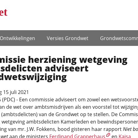
et
Ontwikke­lingen
Versies Grondwet
Grondwets­comm
issie herziening wetgeving
­­delicten adviseert
dwetswijziging
15 juli 2021
(PDC) - Een commissie adviseert om zowel een wetsvoorste
van de wet over ambtsmisdrijven als een voorstel tot wijzigi
(ambtsdelicten) van de Grondwet op te stellen. De Commis
g wetgeving ambtsdelicten Kamerleden en bewindspersonen
ing van mr. J.W. Fokkens, bood gisteren haar rapport
Niet b
 wet
aan de ministers
Ferdinand Grapperhaus
en
Kajsa