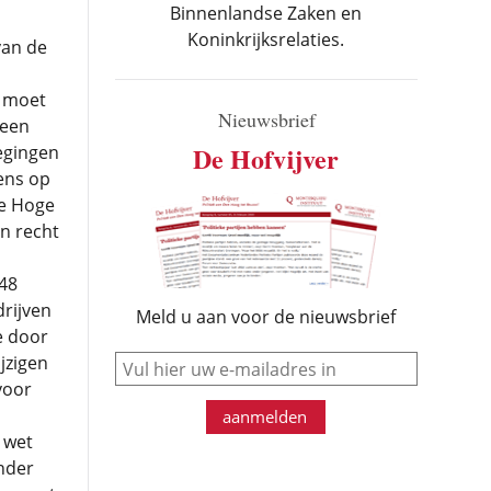
Binnenlandse Zaken en
Koninkrijksrelaties.
van de
g moet
Nieuwsbrief
 een
De Hofvijver
egingen
ens op
de Hoge
n recht
48
rijven
Meld u aan voor de nieuwsbrief
e door
e-mail
jzigen
voor
aanmelden
 wet
nder