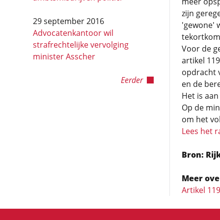
meer opsp
zijn gereg
29 september 2016
'gewone' 
Advocatenkantoor wil
tekortkomi
strafrechtelijke vervolging
Voor de g
minister Asscher
artikel 11
opdracht 
Eerder
en de bere
Het is aan
Op de min
om het vol
Lees het r
Bron: Rij
Meer ove
Artikel 11