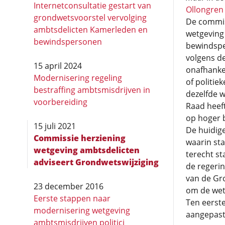
Internetconsultatie gestart van
Ollongren
grondwetsvoorstel vervolging
De commis
ambtsdelicten Kamerleden en
wetgeving
bewindspersonen
bewindspe
volgens d
15 april 2024
onafhankel
Modernisering regeling
of politie
bestraffing ambtsmisdrijven in
dezelfde w
voorbereiding
Raad heeft
op hoger 
15 juli 2021
De huidig
Commissie herziening
waarin st
wetgeving ambts­­delicten
terecht s
adviseert Grondwetswijziging
de regeri
van de Gro
23 december 2016
om de wetg
Eerste stappen naar
Ten eerst
modernisering wetgeving
aangepast
ambtsmisdrijven politici