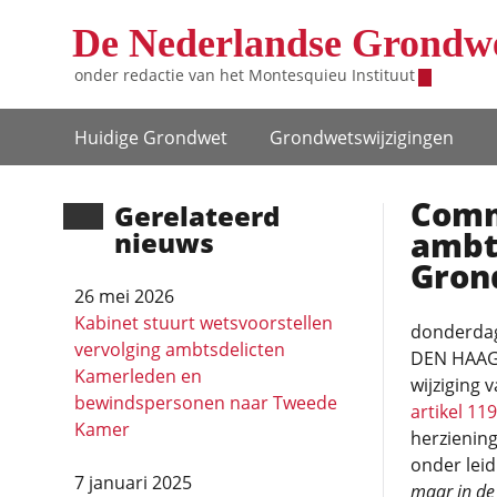
Overslaan en naar de inhoud gaan
De Nederlandse Grondw
onder redactie van het
Montesquieu Instituut
Hoofdnavigatie
Huidige Grondwet
Grondwets­wijzigingen
Comm
Gerela­teerd
ambts
nieuws
Gron
26 mei 2026
Kabinet stuurt wetsvoorstellen
donderdag 
vervolging ambtsdelicten
DEN HAAG 
Kamerleden en
wijziging 
bewindspersonen naar Tweede
artikel 119
Kamer
herzienin
onder leid
7 januari 2025
maar in de