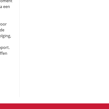
 moment
ia een
voor
nde
lging,
pport.
ffen