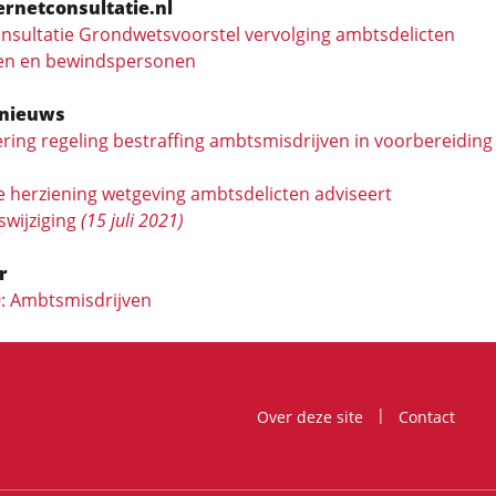
ernetconsultatie.nl
onsultatie Grondwetsvoorstel vervolging ambtsdelicten
en en bewindspersonen
nieuws
ring regeling bestraffing ambtsmisdrijven in voorbereidin
herziening wetgeving ambts­­delicten adviseert
wijziging
(15 juli 2021)
r
9: Ambtsmisdrijven
Over deze site
Contact