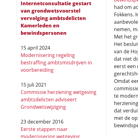
Internetconsultatie gestart
had om ad
van grondwetsvoorstel
Fokkens. 
vervolging ambtsdelicten
aanbevolen
Kamerleden en
nemen, ma
bewindspersonen
Met het gr
Het beslui
15 april 2024
van de Hog
Modernisering regeling
dat niet d
bestraffing ambtsmisdrijven in
eerst een 
voorbereiding
gerechtsh
Omdat een 
15 juli 2021
commissie
Commissie herziening wetgeving
te modern
ambts­­delicten adviseert
herziening
Grondwetswijziging
dat verdui
met de op
23 december 2016
bewindsp
Eerste stappen naar
modernisering wetgeving