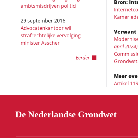
Bron: Int
ambtsmisdrijven politici
Internetc
Kamerled
29 september 2016
Advocatenkantoor wil
Verwant 
strafrechtelijke vervolging
Modernise
minister Asscher
april 2024)
Commissie 
Eerder
Grondwets
Meer ove
Artikel 11
De Nederlandse Grondwet