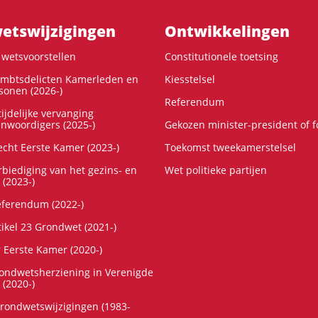
ts­wijzigingen
Ontwikke­lingen
wetsvoorstellen
Constitutionele toetsing
ambtsdelicten Kamerleden en
Kiesstelsel
onen (2026-)
Referendum
ijdelijke vervanging
enwoordigers (2025-)
Gekozen minister-president of 
cht Eerste Kamer (2023-)
Toekomst tweekamerstelsel
rbiediging van het gezins- en
Wet politieke partijen
 (2023-)
referendum (2022-)
tikel 23 Grondwet (2021-)
r Eerste Kamer (2020-)
rondwetsherziening in Verenigde
 (2020-)
rondwetswijzigingen (1983-