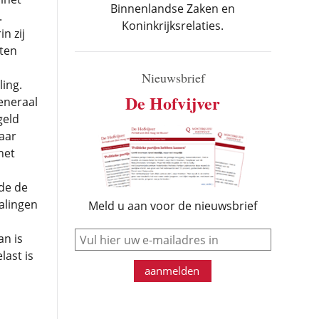
Binnenlandse Zaken en
.
Koninkrijksrelaties.
in zij
aten
Nieuwsbrief
ing.
De Hofvijver
eneraal
geld
aar
het
de de
alingen
Meld u aan voor de nieuwsbrief
e-mail
an is
last is
aanmelden