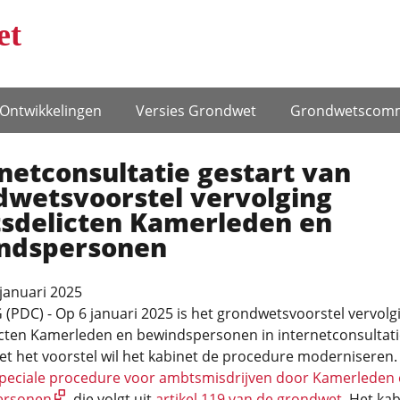
et
Ontwikke­lingen
Versies Grondwet
Grondwets­comm
netconsultatie gestart van
dwetsvoorstel vervolging
sdelicten Kamerleden en
ndspersonen
januari 2025
PDC) - Op 6 januari 2025 is het grondwetsvoorstel vervolg
cten Kamerleden en bewindspersonen in internetconsultati
t het voorstel wil het kabinet de procedure moderniseren.
peciale procedure voor ambtsmisdrijven door Kamerleden
ersonen
, die volgt uit
artikel 119 van de grondwet
. Het ka