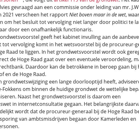
vies gevraagd aan een commissie onder leiding van mr. J.W
In 2021 verscheen het rapport
Niet boven maar in de wet
, waar
 om het besluit tot vervolging niet langer door politici te l
ar door een onafhankelijk functionaris.
ondwetsvoorstel geeft het kabinet invulling aan de aanbevel
t tot vervolging komt in het wetsvoorstel bij de procureur-g
e Raad te liggen. In het grondwetsvoorstel wordt ook gere
irect de Hoge Raad gaat over een eventuele veroordeling, m
rechtbank. Daardoor kan de betrokkene in beroep gaan bij 
of en de Hoge Raad.
grondwetswijziging een lange doorlooptijd heeft, adviseer
-Fokkens om binnen de huidige grondwet de wettelijke bep
iseren. Naast het grondwetsvoorstel is daarom een
swet in internetconsultatie gegaan. Het belangrijkste daarv
delijkt wordt dat de procureur-generaal bij de Hoge Raad be
sporing van ambtsmisdrijven begaan door Kamerleden en
ersonen.