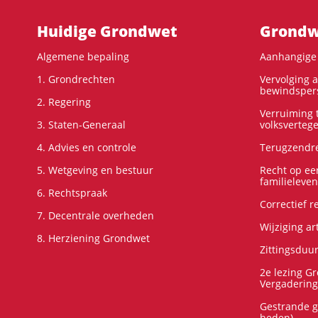
Hoofdnavigatie
Huidige Grondwet
Grondwe
Algemene bepaling
Aanhangige 
1. Grondrechten
Vervolging 
bewindspers
2. Regering
Verruiming t
3. Staten-Generaal
volksverteg
4. Advies en controle
Terugzendre
5. Wetgeving en bestuur
Recht op ee
familieleven
6. Rechtspraak
Correctief 
7. Decentrale overheden
Wijziging ar
8. Herziening Grondwet
Zittingsduu
2e lezing G
Vergadering
Gestrande g
heden)