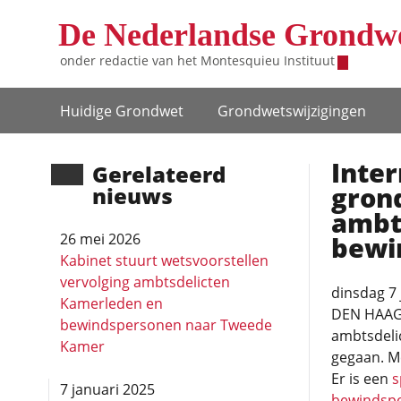
Overslaan en naar de inhoud gaan
De Nederlandse Grondw
onder redactie van het
Montesquieu Instituut
Hoofdnavigatie
Huidige Grondwet
Grondwets­wijzigingen
Inter
Gerela­teerd
gron
nieuws
ambt
26 mei 2026
bewi
Kabinet stuurt wetsvoorstellen
vervolging ambtsdelicten
dinsdag 7 
Kamerleden en
DEN HAAG (
bewindspersonen naar Tweede
ambtsdeli
Kamer
gegaan. Me
Er is een
s
7 januari 2025
bewindsp