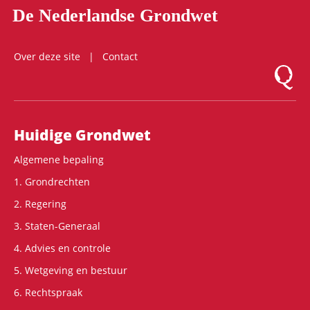
De Nederlandse Grondwet
Over deze site
Contact
Logo Mon
Hoofdnavigatie
Huidige Grondwet
Algemene bepaling
1. Grondrechten
2. Regering
3. Staten-Generaal
4. Advies en controle
5. Wetgeving en bestuur
6. Rechtspraak