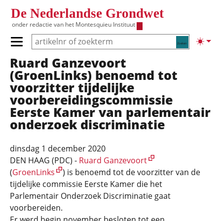
Overslaan en naar de inhoud gaan
De Nederlandse Grondwet
onder redactie van het
Montesquieu Instituut
Zoeken
Lichte
Primair menu tonen/verbergen
Ruard Ganzevoort
Hoofdnavigatie
(GroenLinks) benoemd tot
voorzitter tijdelijke
voorbereidingscommissie
Eerste Kamer van parlementair
onderzoek discriminatie
dinsdag 1 december 2020
DEN HAAG (PDC) -
Ruard Ganzevoort
(
GroenLinks
) is benoemd tot de voorzitter van de
tijdelijke commissie Eerste Kamer die het
Parlementair Onderzoek Discriminatie gaat
voorbereiden.
Er werd begin november besloten tot een