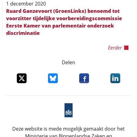
1 december 2020
Ruard Ganzevoort (GroenLinks) benoemd tot
voorzitter tijdelijke voorbereidingscommissie
Eerste Kamer van parlementair onderzoek
discriminatie
Eerder
Delen
Deel dit item op X
Deel dit item op Bluesky
Deel dit item op Faceboo
Deel dit it
Deze website is mede mogelijk gemaakt door het
Ministerie van Binnenlandse Zaken en