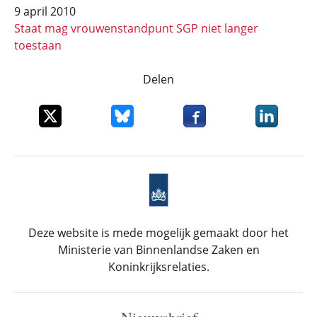
9 april 2010
Staat mag vrouwenstandpunt SGP niet langer
toestaan
Delen
Deel dit item op X
Deel dit item op Bluesky
Deel dit item op Faceboo
Deel dit it
Deze website is mede mogelijk gemaakt door het
Ministerie van Binnenlandse Zaken en
Koninkrijksrelaties.