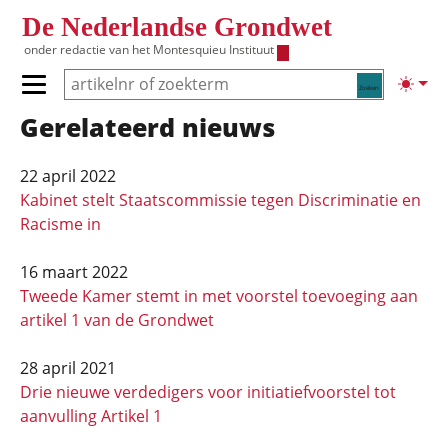
Overslaan en naar de inhoud gaan
De Nederlandse Grondwet
onder redactie van het
Montesquieu Instituut
Zoeken
Lichte
Primair menu tonen/verbergen
Gerela­teerd nieuws
Hoofdnavigatie
22 april 2022
Kabinet stelt Staatscommissie tegen Discriminatie en
Racisme in
16 maart 2022
Tweede Kamer stemt in met voorstel toevoeging aan
artikel 1 van de Grondwet
28 april 2021
Drie nieuwe verdedigers voor initiatiefvoorstel tot
aanvulling Artikel 1