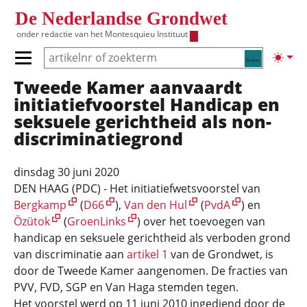
Overslaan en naar de inhoud gaan
De Nederlandse Grondwet
onder redactie van het
Montesquieu Instituut
Zoeken
Lichte
Primair menu tonen/verbergen
Tweede Kamer aanvaardt
Hoofdnavigatie
initiatiefvoorstel Handicap en
seksuele gerichtheid als non-
discriminatiegrond
dinsdag 30 juni 2020
DEN HAAG (PDC) - Het initiatiefwetsvoorstel van
Bergkamp
(
D66
),
Van den Hul
(
PvdA
) en
Özütok
(
GroenLinks
) over het toevoegen van
handicap en seksuele gerichtheid als verboden grond
van discriminatie aan
artikel 1
van de Grondwet, is
door de Tweede Kamer aangenomen. De fracties van
PVV, FVD, SGP en Van Haga stemden tegen.
Het voorstel werd op 11 juni 2010 ingediend door de