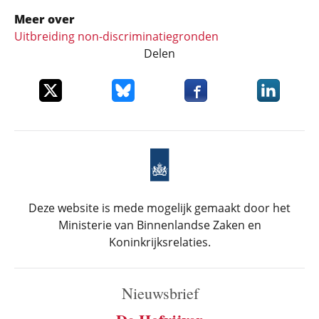
Meer over
Uitbreiding non-discriminatiegronden
Delen
Deel dit item op X
Deel dit item op Bluesky
Deel dit item op Faceboo
Deel dit it
Deze website is mede mogelijk gemaakt door het
Ministerie van Binnenlandse Zaken en
Koninkrijksrelaties.
Nieuwsbrief