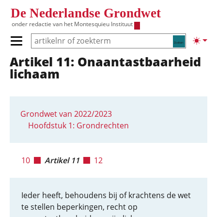
Overslaan en naar de inhoud gaan
De Nederlandse Grondwet
onder redactie van het
Montesquieu Instituut
Zoeken
Lichte
Primair menu tonen/verbergen
Artikel 11: Onaantastbaar­heid
Hoofdnavigatie
lichaam
Grondwet van 2022/2023
Hoofdstuk 1: Grondrechten
10
Artikel 11
12
Ieder heeft, behoudens bij of krachtens de wet
te stellen beperkingen, recht op