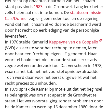
Het recht op onaantastbaarheid van het lichaam
staat pas sinds
1983
in de Grondwet. Lang leek het er
zelfs helemaal niet in te komen. De
staatscommissie-
Cals/Donner
zag er geen reden toe, en de regering
vond dat het lichaam al voldoende beschermd werd
door het recht op eerbiediging van de persoonlijke
levenssfeer.
In 1976 stelde Kamerlid
Kappeyne van de Coppello
(VVD) als eerste voor het recht op te nemen, later
door haar een "recht op eigen lijf" genoemd. Haar
voorstel haalde het niet, maar de staatssecretaris
zegde wel een onderzoek toe. Dat verscheen in 1978,
waarna het kabinet het voorstel opnieuw afraadde.
Toch werd daar voor het eerst uitgewerkt wat het
recht precies zou inhouden.
In 1979 sprak de Kamer bij motie uit dat het beginsel
te belangrijk was om niet apart in de Grondwet te
staan. Het wetsvoorstel ging zonder problemen door
beide Kamers en werd op 16 december 1980 door de