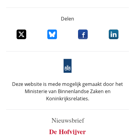
Delen
Deel dit item op X
Deel dit item op Bluesky
Deel dit item op Faceboo
Deel dit it
Deze website is mede mogelijk gemaakt door het
Ministerie van Binnenlandse Zaken en
Koninkrijksrelaties.
Nieuwsbrief
De Hofvijver