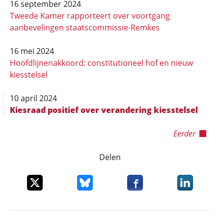
16 september 2024
Tweede Kamer rapporteert over voortgang
aanbevelingen staatscommissie-Remkes
16 mei 2024
Hoofdlijnenakkoord: constitutioneel hof en nieuw
kiesstelsel
10 april 2024
Kiesraad positief over verandering kiesstelsel
Eerder
Delen
Deel dit item op X
Deel dit item op Bluesky
Deel dit item op Faceboo
Deel dit it