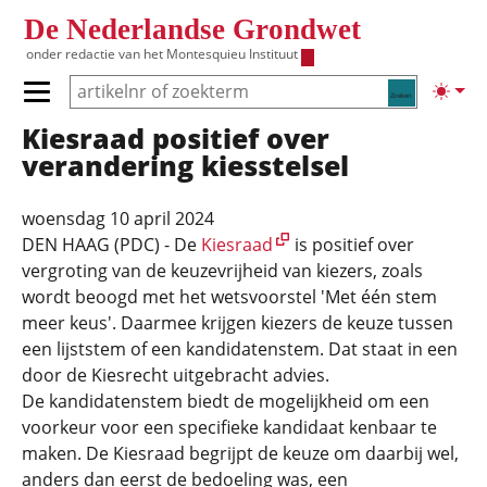
Overslaan en naar de inhoud gaan
De Nederlandse Grondwet
onder redactie van het
Montesquieu Instituut
Zoeken
Lichte
Primair menu tonen/verbergen
Kiesraad positief over
Hoofdnavigatie
verandering kiesstelsel
woensdag 10 april 2024
DEN HAAG (PDC) - De
Kiesraad
is positief over
vergroting van de keuzevrijheid van kiezers, zoals
wordt beoogd met het wetsvoorstel 'Met één stem
meer keus'. Daarmee krijgen kiezers de keuze tussen
een lijststem of een kandidatenstem. Dat staat in een
door de Kiesrecht uitgebracht advies.
De kandidatenstem biedt de mogelijkheid om een
voorkeur voor een specifieke kandidaat kenbaar te
maken. De Kiesraad begrijpt de keuze om daarbij wel,
anders dan eerst de bedoeling was, een