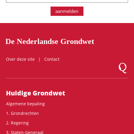
aanmelden
De Nederlandse Grondwet
Over deze site
Contact
Logo Mon
Hoofdnavigatie
Huidige Grondwet
Algemene bepaling
1. Grondrechten
2. Regering
3. Staten-Generaal