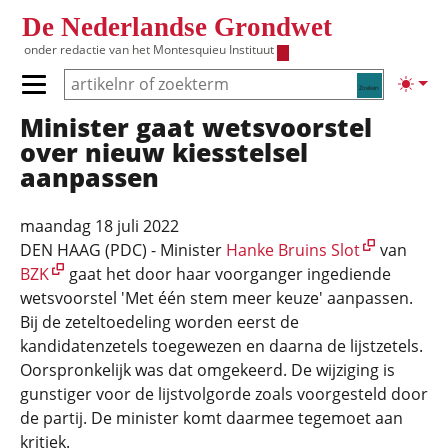
Overslaan en naar de inhoud gaan
De Nederlandse Grondwet
onder redactie van het
Montesquieu Instituut
Zoeken
Lichte
Primair menu tonen/verbergen
Minister gaat wetsvoorstel
Hoofdnavigatie
over nieuw kiesstelsel
aanpassen
maandag 18 juli 2022
DEN HAAG (PDC) - Minister
Hanke Bruins Slot
van
BZK
gaat het door haar voorganger ingediende
wetsvoorstel 'Met één stem meer keuze' aanpassen.
Bij de zeteltoedeling worden eerst de
kandidatenzetels toegewezen en daarna de lijstzetels.
Oorspronkelijk was dat omgekeerd. De wijziging is
gunstiger voor de lijstvolgorde zoals voorgesteld door
de partij. De minister komt daarmee tegemoet aan
kritiek.