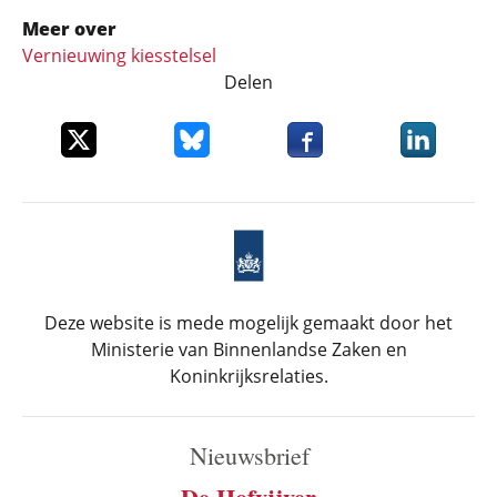
Meer over
Vernieuwing kiesstelsel
Delen
Deel dit item op X
Deel dit item op Bluesky
Deel dit item op Faceboo
Deel dit it
Deze website is mede mogelijk gemaakt door het
Ministerie van Binnenlandse Zaken en
Koninkrijksrelaties.
Nieuwsbrief