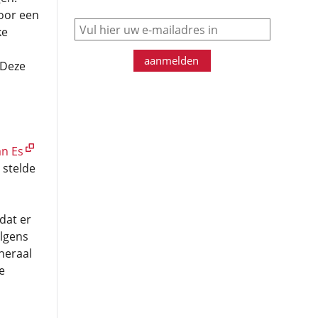
oor een
e-mail
ke
aanmelden
 Deze
n Es
j stelde
dat er
lgens
neraal
e