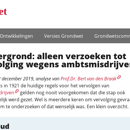
et
Ontwikke­lingen
Versies Grondwet
Grondwets­comm
rgrond: alleen verzoeken tot
olging wegens ambtsmisdrijve
 december 2019
, analyse van
Prof.Dr. Bert van den Braak
ds in 1921 de huidige regels voor het vervolgen van
rijven
gelden nog nooit voorgekomen dat die stap ook
ijk werd gezet. Wel is meerdere keren om vervolging gevra
m te onderzoeken of dat wenselijk was. Een klein overzicht.
oud