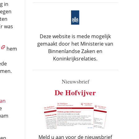
g in
tegen
 ten
Er was
Deze website is mede mogelijk
gemaakt door het Ministerie van
h
hem
Binnenlandse Zaken en
n
Koninkrijksrelaties.
ede
emen.
Nieuwsbrief
De Hofvijver
an
e
kwam
Meld u aan voor de nieuwsbrief
en.