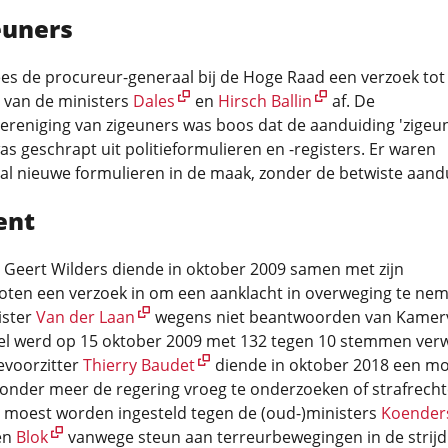
euners
es de procureur-generaal bij de Hoge Raad een verzoek tot
 van de ministers
Dales
en
Hirsch Ballin
af. De
ereniging van zigeuners was boos dat de aanduiding 'zigeun
as geschrapt uit politieformulieren en -registers. Er waren
al nieuwe formulieren in de maak, zonder de betwiste aand
ent
 Geert Wilders diende in oktober 2009 samen met zijn
noten een verzoek in om een aanklacht in overweging te ne
ister
Van der Laan
wegens niet beantwoorden van Kamer
tel werd op 15 oktober 2009 met 132 tegen 10 stemmen ver
evoorzitter
Thierry Baudet
diende in oktober 2018 een mot
 onder meer de regering vroeg te onderzoeken of strafrechte
g moest worden ingesteld tegen de (oud-)ministers
Koender
en
Blok
vanwege steun aan terreurbewegingen in de strijd