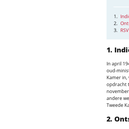
Indi
Ont
RSV
Indi
In april 
oud-minis
Kamer in,
opdracht t
november 
andere we
Tweede Ka
Ont