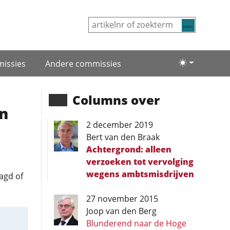
Zoeken
issies
Andere commissies
Lichte/donke
Columns over
n
2 december 2019
Bert van den Braak
Achtergrond: alleen
verzoeken tot vervolging
wegens ambtsmisdrijven
agd of
27 november 2015
Joop van den Berg
Blunderend naar de Hoge