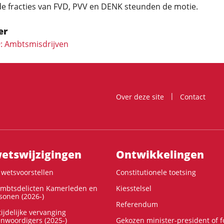
 de fracties van FVD, PVV en DENK steunden de motie.
er
9: Ambtsmisdrijven
Over deze site
Contact
ts­wijzigingen
Ontwikke­lingen
wetsvoorstellen
Constitutionele toetsing
ambtsdelicten Kamerleden en
Kiesstelsel
onen (2026-)
Referendum
ijdelijke vervanging
enwoordigers (2025-)
Gekozen minister-president of 