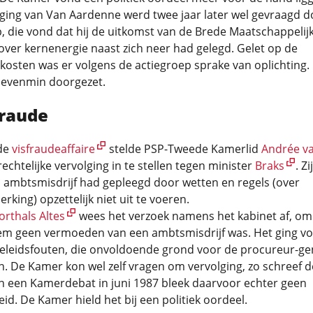
ging van Van Aardenne werd twee jaar later wel gevraagd d
, die vond dat hij de uitkomst van de Brede Maatschappelij
over kernenergie naast zich neer had gelegd. Gelet op de
osten was er volgens de actiegroep sprake van oplichting.
 evenmin doorgezet.
fraude
de
visfraudeaffaire
stelde PSP-Tweede Kamerlid
Andrée va
rechtelijke vervolging in te stellen tegen minister
Braks
. Zi
n ambtsmisdrijf had gepleegd door wetten en regels (over
rking) opzettelijk niet uit te voeren.
orthals Altes
wees het verzoek namens het kabinet af, om
em geen vermoeden van een ambtsmisdrijf was. Het ging vo
leidsfouten, die onvoldoende grond voor de procureur-ge
n. De Kamer kon wel zelf vragen om vervolging, zo schreef d
In een Kamerdebat in juni 1987 bleek daarvoor echter geen
d. De Kamer hield het bij een politiek oordeel.