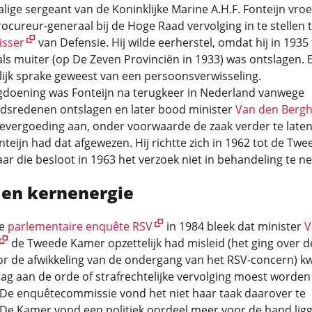
ige sergeant van de Koninklijke Marine A.H.F. Fonteijn vroe
ocureur-generaal bij de Hoge Raad vervolging in te stellen 
isser
van Defensie. Hij wilde eerherstel, omdat hij in 1935
ls muiter (op De Zeven Provinciën in 1933) was ontslagen. 
ijk sprake geweest van een persoonsverwisseling.
gdoening was Fonteijn na terugkeer in Nederland vanwege
dsredenen ontslagen en later bood minister
Van den Berg
evergoeding aan, onder voorwaarde de zaak verder te late
nteijn had dat afgewezen. Hij richtte zich in 1962 tot de Twe
r die besloot in 1963 het verzoek niet in behandeling te n
 en kernenergie
de
parlementaire enquête RSV
in 1984 bleek dat minister
V
de Tweede Kamer opzettelijk had misleid (het ging over d
or de afwikkeling van de ondergang van het RSV-concern) 
ag aan de orde of strafrechtelijke vervolging moest worden
 De enquêtecommissie vond het niet haar taak daarover te
 De Kamer vond een politiek oordeel meer voor de hand ligg