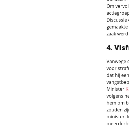
Om vervol
actiegroep
Discussie 
gemaakte k
zaak werd
Vis
Vanwege 
voor straf
dat hij ee
vangstbepe
Minister
K
volgens h
hem om be
zouden zij
minister. 
meerderhei