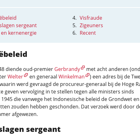
ëbeleid
Visfraude
slagen sergeant
Zigeuners
 en kernenergie
Recent
ëbeleid
1948 diende oud-premier
Gerbrandy
met acht anderen (ond
ter
Welter
en generaal
Winkelman
) een adres bij de Tw
 waarin werd gevraagd de procureur-generaal bij de Hoge R
e geven vervolging in te stellen tegen alle ministers sinds
1945 die vanwege het Indonesische beleid de Grondwet en
tten zouden hebben geschonden. Dat verzoek werd door d
mer afgewezen.
slagen sergeant