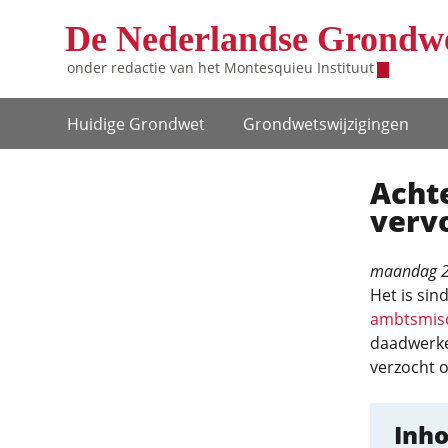
Overslaan en naar de inhoud gaan
De Nederlandse Grondw
onder redactie van het
Montesquieu Instituut
Hoofdnavigatie
Huidige Grondwet
Grondwets­wijzigingen
Achte
verv
maandag 2
Het is sin
ambtsmisd
daadwerkel
verzocht o
Inh