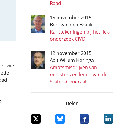
Raad
15 november 2015
Bert van den Braak
Kanttekeningen bij het 'lek-
onderzoek CIVD'
12 november 2015
Aalt Willem Heringa
er wie
Ambtsmisdrijven van
eede
ministers en leden van de
aad
Staten-Generaal
e
Delen
Deel dit item op X
Deel dit item op Bluesky
Deel dit item op Facebo
Deel dit item