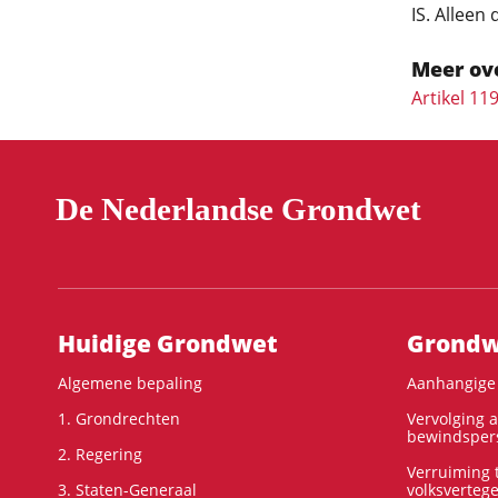
IS. Alleen
Meer ov
Artikel 11
De Nederlandse Grondwet
Hoofdnavigatie
Huidige Grondwet
Grondwe
Algemene bepaling
Aanhangige 
1. Grondrechten
Vervolging 
bewindspers
2. Regering
Verruiming t
3. Staten-Generaal
volksverteg