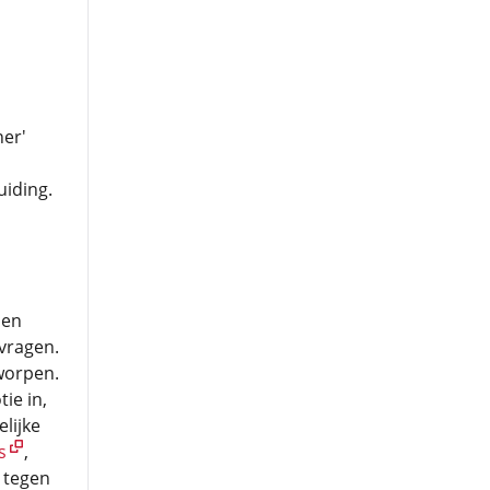
er'
uiding.
men
vragen.
worpen.
ie in,
lijke
s
,
 tegen