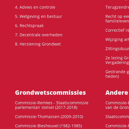
4. Advies en controle
Terugzendre
5. Wetgeving en bestuur
Recht op ee
familieleven
6. Rechtspraak
Correctief 
7. Decentrale overheden
Wijziging ar
8. Herziening Grondwet
Zittingsduu
2e lezing G
Vergadering
Gestrande g
heden)
Grondwets­commissies
Andere
Commissie-Remkes - Staatscommissie
Commissie-E
parlementair stelsel (2017-2018)
van de Gron
Commissie-Thomassen (2009-2010)
Staatscommi
Commissie-Biesheuvel (1982-1985)
Commissie-F