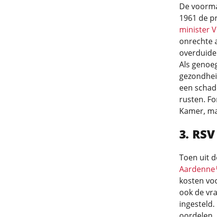
De voormal
1961 de pr
minister V
onrechte a
overduidel
Als genoe
gezondhei
een schad
rusten. Fo
Kamer, maa
RSV
Toen uit 
Aardenne
kosten vo
ook de vra
ingesteld.
oordelen.