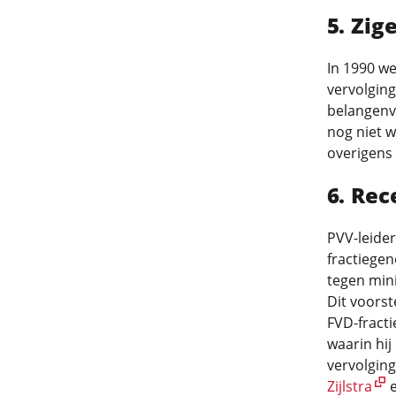
Zig
In 1990 we
vervolging
belangenv
nog niet w
overigens 
Rec
PVV-leider
fractiege
tegen min
Dit voors
FVD-fracti
waarin hij
vervolgin
Zijlstra