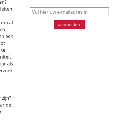
en?
feiten
e-mail
 om al
aanmelden
een
 en een
tot
 te
niteit
aar als
erzoek
zijn?
aar de
en