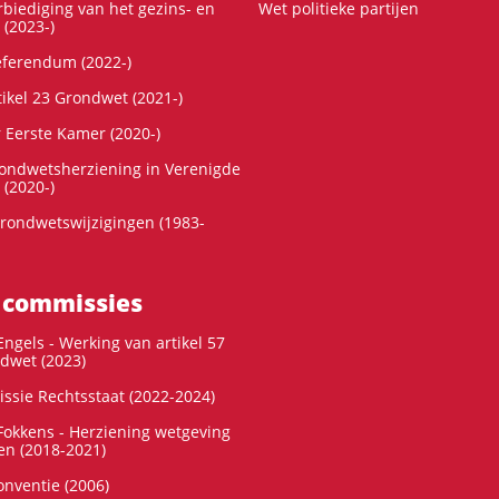
rbiediging van het gezins- en
Wet politieke partijen
 (2023-)
referendum (2022-)
tikel 23 Grondwet (2021-)
r Eerste Kamer (2020-)
rondwetsherziening in Verenigde
 (2020-)
rondwetswijzigingen (1983-
 commissies
ngels - Werking van artikel 57
dwet (2023)
ssie Rechtsstaat (2022-2024)
okkens - Herziening wetgeving
en (2018-2021)
onventie (2006)