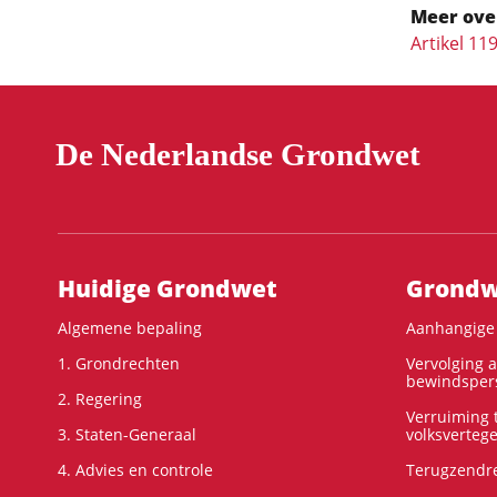
Meer ove
Artikel 11
De Nederlandse Grondwet
Hoofdnavigatie
Huidige Grondwet
Grondwe
Algemene bepaling
Aanhangige 
1. Grondrechten
Vervolging 
bewindspers
2. Regering
Verruiming t
3. Staten-Generaal
volksverteg
4. Advies en controle
Terugzendre