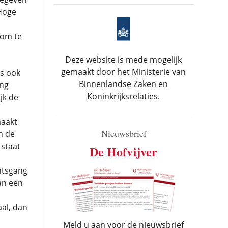
 Hoge
 om te
Deze website is mede mogelijk
gemaakt door het Ministerie van
is ook
Binnenlandse Zaken en
ing
Koninkrijksrelaties.
jk de
maakt
Nieuwsbrief
n de
 staat
De Hofvijver
htsgang
an een
aal, dan
Meld u aan voor de nieuwsbrief