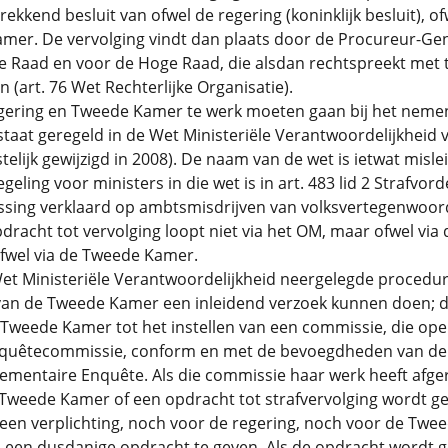
rekkend besluit van ofwel de regering (koninklijk besluit), of
mer. De vervolging vindt dan plaats door de Procureur-Ge
e Raad en voor de Hoge Raad, die alsdan rechtspreekt met 
 (art. 76 Wet Rechterlijke Organisatie).
gering en Tweede Kamer te werk moeten gaan bij het neme
staat geregeld in de Wet Ministeriële Verantwoordelijkheid 
stelijk gewijzigd in 2008). De naam van de wet is ietwat misle
geling voor ministers in die wet is in art. 483 lid 2 Strafvord
ssing verklaard op ambtsmisdrijven van volksvertegenwoord
dracht tot vervolging loopt niet via het OM, maar ofwel via 
ofwel via de Tweede Kamer.
et Ministeriële Verantwoordelijkheid neergelegde procedur
n van de Tweede Kamer een inleidend verzoek kunnen doen; 
 Tweede Kamer tot het instellen van een commissie, die ope
nquêtecommissie, conform en met de bevoegdheden van de
lementaire Enquête. Als die commissie haar werk heeft afg
 Tweede Kamer of een opdracht tot strafvervolging wordt g
geen verplichting, noch voor de regering, noch voor de Twe
een dusdanige opdracht te geven. Als de opdracht wordt 