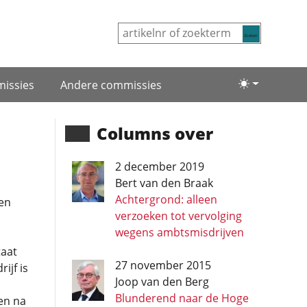
Zoeken
issies
Andere commissies
Lichte/donke
Columns over
2 december 2019
Bert van den Braak
Achtergrond: alleen
en
verzoeken tot vervolging
wegens ambtsmisdrijven
taat
27 november 2015
ijf is
Joop van den Berg
Blunderend naar de Hoge
en na