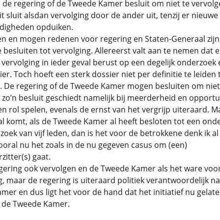
 de regering of de Tweede Kamer besluit om niet te vervolg
it sluit alsdan vervolging door de ander uit, tenzij er nieuwe 
digheden opduiken.
n en mogen redenen voor regering en Staten-Generaal zijn
e besluiten tot vervolging. Allereerst valt aan te nemen dat 
t vervolging in ieder geval berust op een degelijk onderzoek
ier. Toch hoeft een sterk dossier niet per definitie te leiden 
g. De regering of de Tweede Kamer mogen besluiten om niet
 zo’n besluit geschiedt namelijk bij meerderheid en opportu
n rol spelen, evenals de ernst van het vergrijp uiteraard. M
al komt, als de Tweede Kamer al heeft besloten tot een ond
zoek van vijf leden, dan is het voor de betrokkene denk ik al
oral nu het zoals in de nu gegeven casus om (een)
zitter(s) gaat.
ering ook vervolgen en de Tweede Kamer als het ware voor 
g, maar de regering is uiteraard politiek verantwoordelijk n
er en dus ligt het voor de hand dat het initiatief nu gelat
 de Tweede Kamer.