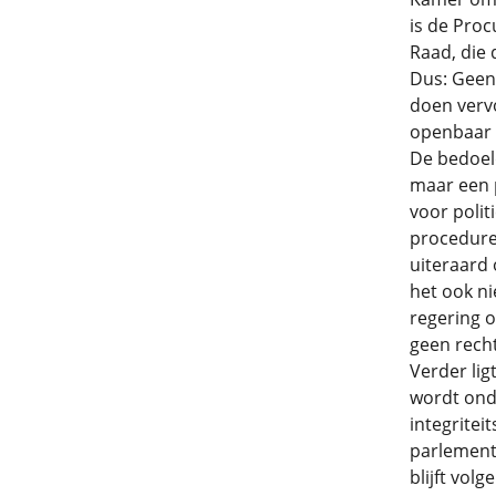
is de Proc
Raad, die 
Dus: Geen
doen verv
openbaar o
De bedoeld
maar een p
voor polit
procedure 
uiteraard
het ook ni
regering o
geen rech
Verder lig
wordt onde
integritei
parlementa
blijft vol