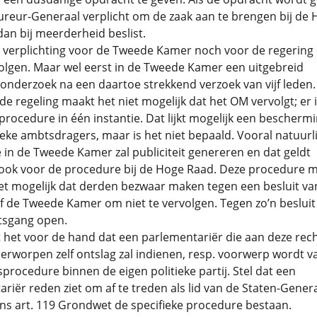
ureur-Generaal verplicht om de zaak aan te brengen bij de
dan bij meerderheid beslist.
 verplichting voor de Tweede Kamer noch voor de regering
olgen. Maar wel eerst in de Tweede Kamer een uitgebreid
nderzoek na een daartoe strekkend verzoek van vijf leden.
e regeling maakt het niet mogelijk dat het OM vervolgt; er 
rocedure in één instantie. Dat lijkt mogelijk een bescherm
ieke ambtsdragers, maar is het niet bepaald. Vooral natuurli
in de Tweede Kamer zal publiciteit genereren en dat geldt
 ook voor de procedure bij de Hoge Raad. Deze procedure 
et mogelijk dat derden bezwaar maken tegen een besluit va
f de Tweede Kamer om niet te vervolgen. Tegen zo’n besluit
tsgang open.
t het voor de hand dat een parlementariër die aan deze rec
rworpen zelf ontslag zal indienen, resp. voorwerp wordt v
tsprocedure binnen de eigen politieke partij. Stel dat een
riër reden ziet om af te treden als lid van de Staten-Gener
gens art. 119 Grondwet de specifieke procedure bestaan.