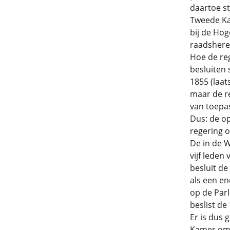
daartoe st
Tweede Ka
bij de Hog
raadsheren
Hoe de re
besluiten 
1855 (laat
maar de re
van toepa
Dus: de op
regering 
De in de W
vijf lede
besluit de
als een e
op de Par
beslist de
Er is dus 
Kamer om 