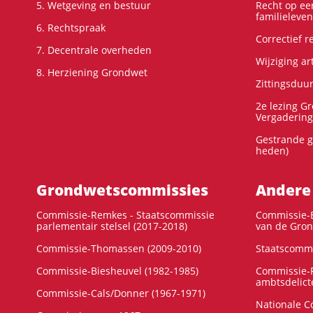
5. Wetgeving en bestuur
Recht op ee
familieleven
6. Rechtspraak
Correctief 
7. Decentrale overheden
Wijziging ar
8. Herziening Grondwet
Zittingsduu
2e lezing G
Vergadering
Gestrande g
heden)
Grondwets­commissies
Andere
Commissie-Remkes - Staatscommissie
Commissie-E
parlementair stelsel (2017-2018)
van de Gron
Commissie-Thomassen (2009-2010)
Staatscommi
Commissie-Biesheuvel (1982-1985)
Commissie-F
ambtsdelict
Commissie-Cals/Donner (1967-1971)
Nationale C