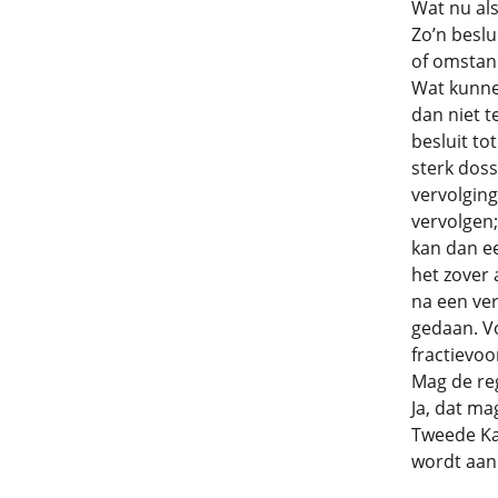
Wat nu als
Zo’n beslu
of omstan
Wat kunne
dan niet t
besluit to
sterk doss
vervolgin
vervolgen;
kan dan ee
het zover 
na een ver
gedaan. Vo
fractievoor
Mag de reg
Ja, dat ma
Tweede Kam
wordt aan