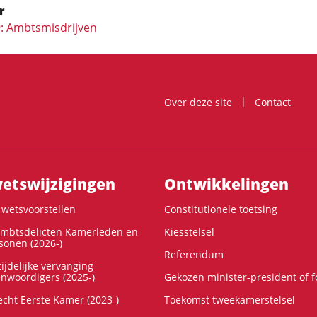
r
9: Ambtsmisdrijven
Over deze site
Contact
ts­wijzigingen
Ontwikke­lingen
wetsvoorstellen
Constitutionele toetsing
ambtsdelicten Kamerleden en
Kiesstelsel
onen (2026-)
Referendum
ijdelijke vervanging
enwoordigers (2025-)
Gekozen minister-president of 
cht Eerste Kamer (2023-)
Toekomst tweekamerstelsel