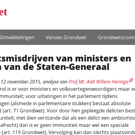
et
Ontwikke­lingen
Versies Grondwet
Grondwets­comm
smisdrijven van ministers en
n van de Staten-Generaal
 12 november 2015
, analyse van
Prof.Mr. Aalt Willem Heringa
and is er voor ministers en volksvertegenwoordigers maar e
mmuniteit; voor uitlatingen in het parlement tijdens
ngen (alsmede in parlementaire stukken) bestaat absolute
 (art. 71 Grondwet). Voor door hen gepleegde delicten bes
iteit, met dien verstande dat als een delict een ambtsmisdr
trafrecht) dan is er geen immuniteit maar wel een speciale
(art. 119 Grondwet). Vervolging kan dan slechts plaatsvind