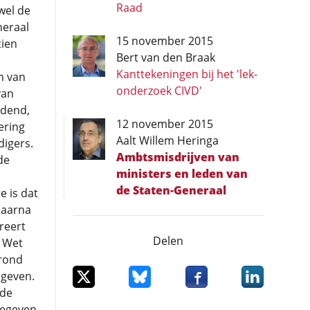
Raad
wel de
neraal
15 november 2015
tien
Bert van den Braak
Kanttekeningen bij het 'lek-
n van
onderzoek CIVD'
van
idend,
12 november 2015
ering
Aalt Willem Heringa
igers.
Ambtsmisdrijven van
de
ministers en leden van
de Staten-Generaal
e is dat
daarna
reert
Delen
 Wet
erond
Deel dit item op X
Deel dit item op Bluesky
Deel dit item op Facebo
Deel dit item
egeven.
ede
gegeven