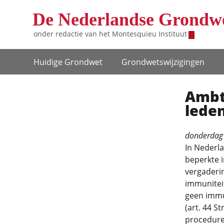
Overslaan en naar de inhoud gaan
De Nederlandse Grondw
onder redactie van het
Montesquieu Instituut
Hoofdnavigatie
Huidige Grondwet
Grondwets­wijzigingen
Ambt
lede
donderdag
In Nederl
beperkte i
vergaderi
immuniteit
geen immun
(art. 44 S
procedure 