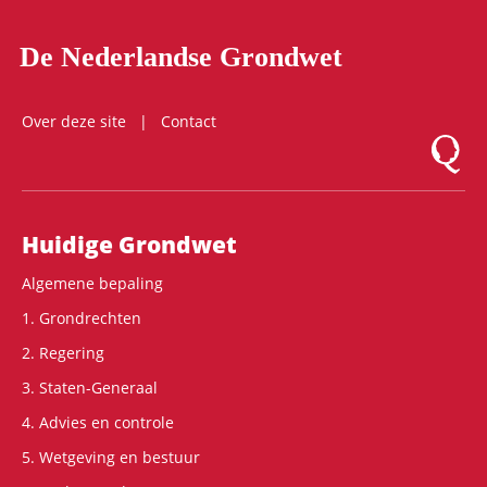
De Nederlandse Grondwet
Over deze site
Contact
Logo Mon
Hoofdnavigatie
Huidige Grondwet
Algemene bepaling
1. Grondrechten
2. Regering
3. Staten-Generaal
4. Advies en controle
5. Wetgeving en bestuur