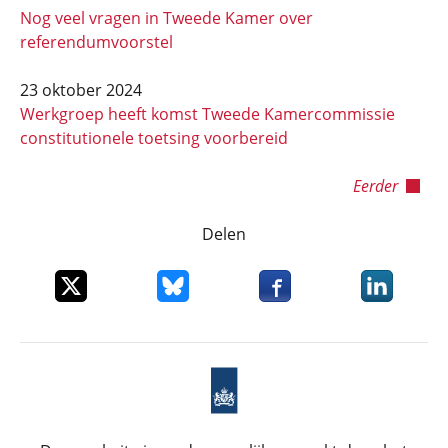
Nog veel vragen in Tweede Kamer over
referendumvoorstel
23 oktober 2024
Werkgroep heeft komst Tweede Kamercommissie
constitutionele toetsing voorbereid
Eerder
Delen
Deel dit item op X
Deel dit item op Bluesky
Deel dit item op Faceboo
Deel dit it