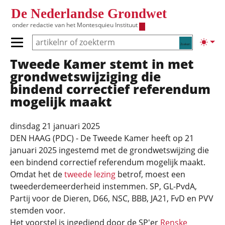
Overslaan en naar de inhoud gaan
De Nederlandse Grondwet
onder redactie van het
Montesquieu Instituut
Zoeken
Lichte
Primair menu tonen/verbergen
Tweede Kamer stemt in met
Hoofdnavigatie
grondwetswijziging die
bindend correctief referendum
mogelijk maakt
dinsdag 21 januari 2025
DEN HAAG (PDC) - De Tweede Kamer heeft op 21
januari 2025 ingestemd met de grondwetswijzing die
een bindend correctief referendum mogelijk maakt.
Omdat het de
tweede lezing
betrof, moest een
tweederdemeerderheid instemmen. SP, GL-PvdA,
Partij voor de Dieren, D66, NSC, BBB, JA21, FvD en PVV
stemden voor.
Het voorstel is ingediend door de SP'er
Renske