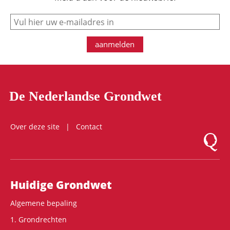
e-mail
aanmelden
De Nederlandse Grondwet
Over deze site
Contact
Logo Mon
Hoofdnavigatie
Huidige Grondwet
Algemene bepaling
1. Grondrechten