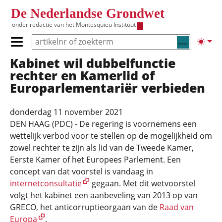
Overslaan en naar de inhoud gaan
De Nederlandse Grondwet
onder redactie van het
Montesquieu Instituut
Zoeken
Lichte
Primair menu tonen/verbergen
Kabinet wil dubbelfunctie
Hoofdnavigatie
rechter en Kamerlid of
Europarlementariër verbieden
donderdag 11 november 2021
DEN HAAG (PDC) - De regering is voornemens een
wettelijk verbod voor te stellen op de mogelijkheid om
zowel rechter te zijn als lid van de Tweede Kamer,
Eerste Kamer of het Europees Parlement. Een
concept van dat voorstel is vandaag in
internetconsultatie
gegaan. Met dit wetvoorstel
volgt het kabinet een aanbeveling van 2013 op van
GRECO, het anticorruptieorgaan van de
Raad van
Europa
.