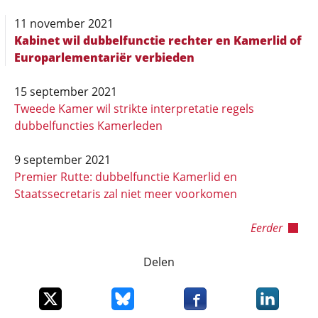
11 november 2021
Kabinet wil dubbelfunctie rechter en Kamerlid of
Europarlementariër verbieden
15 september 2021
Tweede Kamer wil strikte interpretatie regels
dubbelfuncties Kamerleden
9 september 2021
Premier Rutte: dubbelfunctie Kamerlid en
Staatssecretaris zal niet meer voorkomen
Eerder
Delen
Deel dit item op X
Deel dit item op Bluesky
Deel dit item op Faceboo
Deel dit it