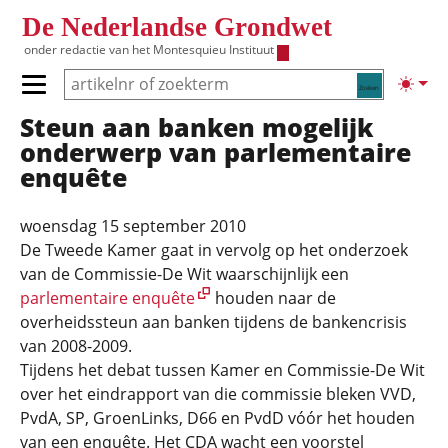
Overslaan en naar de inhoud gaan
De Nederlandse Grondwet
onder redactie van het
Montesquieu Instituut
Zoeken
Lichte
Primair menu tonen/verbergen
Steun aan banken mogelijk
Hoofdnavigatie
onderwerp van parlementaire
enquête
woensdag 15 september 2010
De Tweede Kamer gaat in vervolg op het onderzoek
van de Commissie-De Wit waarschijnlijk een
parlementaire enquête
houden naar de
overheidssteun aan banken tijdens de bankencrisis
van 2008-2009.
Tijdens het debat tussen Kamer en Commissie-De Wit
over het eindrapport van die commissie bleken VVD,
PvdA, SP, GroenLinks, D66 en PvdD vóór het houden
van een enquête. Het CDA wacht een voorstel