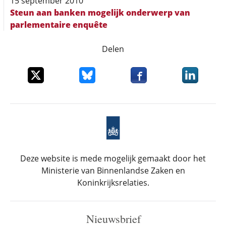
15 september 2010
Steun aan banken mogelijk onderwerp van
parlementaire enquête
Delen
Deel dit item op X
Deel dit item op Bluesky
Deel dit item op Faceboo
Deel dit it
Deze website is mede mogelijk gemaakt door het
Ministerie van Binnenlandse Zaken en
Koninkrijksrelaties.
Nieuwsbrief