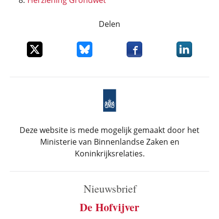
Herziening Grondwet
Delen
Deel dit item op X
Deel dit item op Bluesky
Deel dit item op Faceboo
Deel dit it
Deze website is mede mogelijk gemaakt door het
Ministerie van Binnenlandse Zaken en
Koninkrijksrelaties.
Nieuwsbrief
De Hofvijver