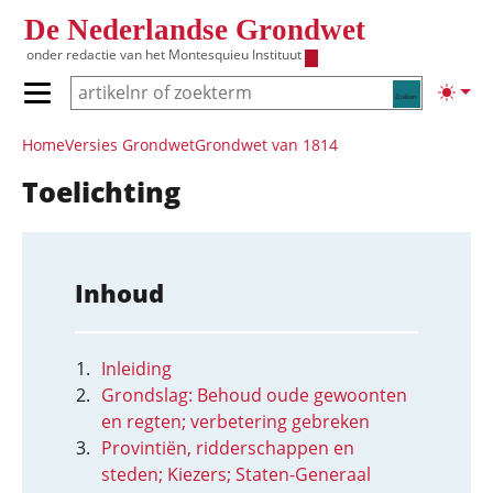
Overslaan en naar de inhoud gaan
De Nederlandse Grondwet
onder redactie van het
Montesquieu Instituut
Zoeken
Lichte
Primair menu tonen/verbergen
Hoofdnavigatie
Home
Versies Grondwet
Grondwet van 1814
Toelichting
Inhoud
Inleiding
Grondslag: Behoud oude gewoonten
en regten; verbetering gebreken
Provintiën, ridderschappen en
steden; Kiezers; Staten-Generaal