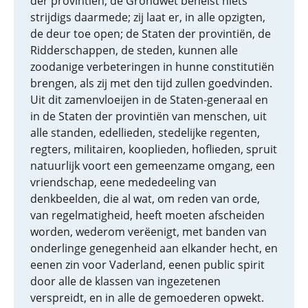
der provintiën; de Grondwet behelst niets
strijdigs daarmede; zij laat er, in alle opzigten,
de deur toe open; de Staten der provintiën, de
Ridderschappen, de steden, kunnen alle
zoodanige verbeteringen in hunne constitutiën
brengen, als zij met den tijd zullen goedvinden.
Uit dit zamenvloeijen in de Staten-generaal en
in de Staten der provintiën van menschen, uit
alle standen, edellieden, stedelijke regenten,
regters, militairen, kooplieden, hoflieden, spruit
natuurlijk voort een gemeenzame omgang, een
vriendschap, eene mededeeling van
denkbeelden, die al wat, om reden van orde,
van regelmatigheid, heeft moeten afscheiden
worden, wederom verëenigt, met banden van
onderlinge genegenheid aan elkander hecht, en
eenen zin voor Vaderland, eenen public spirit
door alle de klassen van ingezetenen
verspreidt, en in alle de gemoederen opwekt.