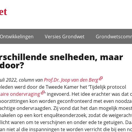
et
Ontwikke­lingen
Versies Grondwet
Grondwets­comm
rschillende snelheden, maar
door?
juli 2022
, column van
Prof.Dr. Joop van den Berg
eleden werd door de Tweede Kamer het ‘Tijdelijk protocol
aire ondervraging
’ ingevoerd. Het idee erachter was dat 
hoorzittingen kon worden geconfronteerd met even noodzak
achtige ondervraagden. Zij vond dat het dan mogelijk moest 
chakelen op een kort enquêteonderzoek, zodat de weigerach
licht waren om te verschijnen en onder ede te getuigen. D
n niet al die inspanningen te worden verricht die bij een 