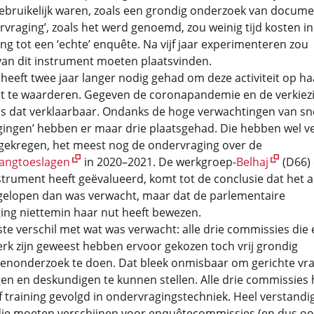
ebruikelijk waren, zoals een grondig onderzoek van docume
rvraging’, zoals het werd genoemd, zou weinig tijd kosten in
ing tot een ‘echte’ enquête. Na vijf jaar experimenteren zou
van dit instrument moeten plaatsvinden.
eeft twee jaar langer nodig gehad om deze activiteit op ha
 te waarderen. Gegeven de coronapandemie en de verkiez
is dat verklaarbaar. Ondanks de hoge verwachtingen van sn
gingen’ hebben er maar drie plaatsgehad. Die hebben wel ve
gekregen, het meest nog de ondervraging over de
angtoeslagen
in 2020–2021. De werkgroep-
Belhaj
(D66) 
trument heeft geëvalueerd, komt tot de conclusie dat het a
 gelopen dan was verwacht, maar dat de parlementaire
ing niettemin haar nut heeft bewezen.
ste verschil met wat was verwacht: alle drie commissies die
rk zijn geweest hebben ervoor gekozen toch vrij grondig
nonderzoek te doen. Dat bleek onmisbaar om gerichte vr
en en deskundigen te kunnen stellen. Alle drie commissies
 training gevolgd in ondervragingstechniek. Heel verstandi
die moeten verschijnen voor enquêtecommissies (en dus oo