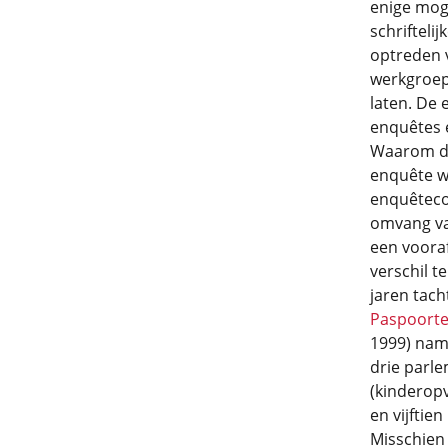
enige moge
schrifteli
optreden 
werkgroep-
laten. De 
enquêtes 
Waarom de
enquête wi
enquêteco
omvang va
een vooraf
verschil te
jaren tach
Paspoort
1999) name
drie parle
(kinderopv
en vijftie
Misschien 