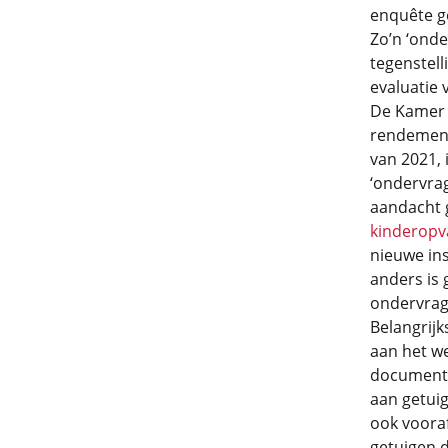
enquête g
Zo’n ‘onde
tegenstell
evaluatie 
De Kamer h
rendement
van 2021, 
‘ondervra
aandacht 
kinderopv
nieuwe ins
anders is
ondervrag
Belangrijk
aan het we
documente
aan getuig
ook vooraf
getuigen 