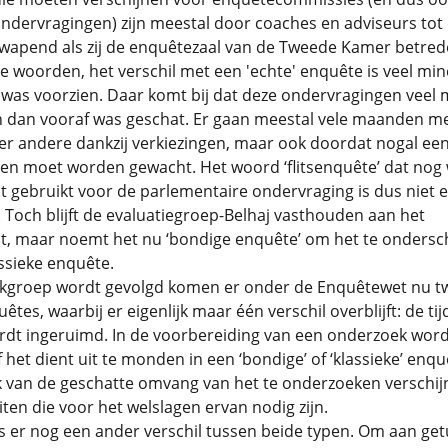
ondervragingen) zijn meestal door coaches en adviseurs tot
wapend als zij de enquêtezaal van de Tweede Kamer betred
 woorden, het verschil met een 'echte' enquête is veel mi
 was voorzien. Daar komt bij dat deze ondervragingen veel
n dan vooraf was geschat. Er gaan meestal vele maanden m
er andere dankzij verkiezingen, maar ook doordat nogal ee
n moet worden gewacht. Het woord ‘flitsenquête’ dat nog 
 gebruikt voor de parlementaire ondervraging is dus niet 
s. Toch blijft de evaluatiegroep-Belhaj vasthouden aan het
t, maar noemt het nu ‘bondige enquête’ om het te ondersc
ssieke enquête.
rkgroep wordt gevolgd komen er onder de Enquêtewet nu t
êtes, waarbij er eigenlijk maar één verschil overblijft: de tij
rdt ingeruimd. In de voorbereiding van een onderzoek word
 het dient uit te monden in een ‘bondige’ of ‘klassieke’ enqu
k van de geschatte omvang van het te onderzoeken verschij
eiten die voor het welslagen ervan nodig zijn.
 er nog een ander verschil tussen beide typen. Om aan get