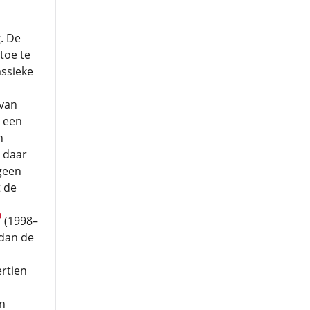
. De
toe te
assieke
van
t een
n
 daar
 geen
t de
(1998–
 dan de
rtien
en