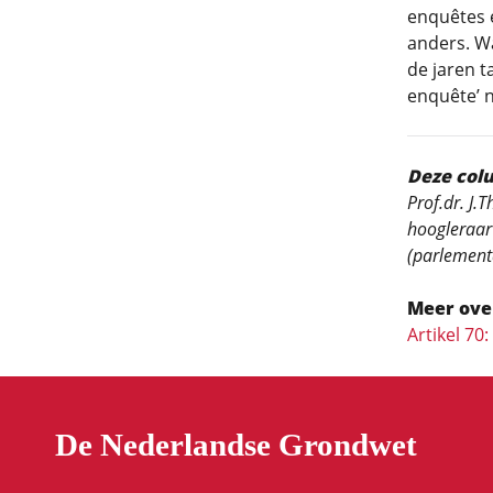
enquêtes 
anders. W
de jaren t
enquête’ 
Deze col
Prof.dr. J.T
hoogleraar 
(parlementa
Meer ove
Artikel 70
De Nederlandse Grondwet