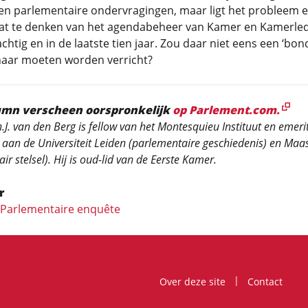
en parlementaire ondervragingen, maar ligt het probleem 
at te denken van het agendabeheer van Kamer en Kamerled
achtig en in de laatste tien jaar. Zou daar niet eens een ‘bon
naar moeten worden verricht?
umn verscheen oorspronkelijk
op Parlement.com.
h.J. van den Berg is fellow van het
Montesquieu Instituut en emeri
aan de Universiteit
Leiden (parlementaire geschiedenis) en
Maas
ir stelsel). Hij is oud-lid van de Eerste Kamer.
r
: Parlementaire enquête
Over deze site
Contact