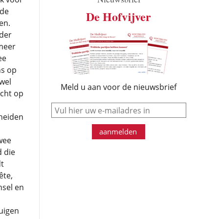
 de
De Hofvijver
en.
nder
 meer
ee
ns op
wel
Meld u aan voor de nieuwsbrief
echt op
e-mail
heiden
aanmelden
wee
d die
t
ête,
nsel en
uigen