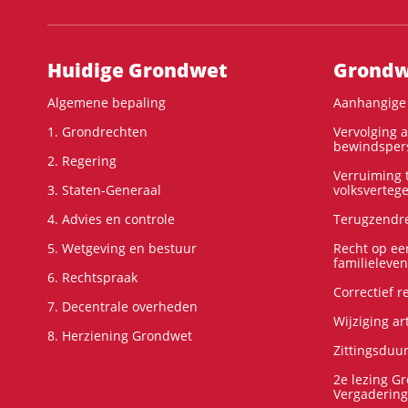
Hoofdnavigatie
Huidige Grondwet
Grondwe
Algemene bepaling
Aanhangige 
1. Grondrechten
Vervolging 
bewindspers
2. Regering
Verruiming t
3. Staten-Generaal
volksverteg
4. Advies en controle
Terugzendre
5. Wetgeving en bestuur
Recht op ee
familieleven
6. Rechtspraak
Correctief 
7. Decentrale overheden
Wijziging ar
8. Herziening Grondwet
Zittingsduu
2e lezing G
Vergadering