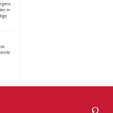
ergens
en in
dige
tus
tricht
Logo Montesqu