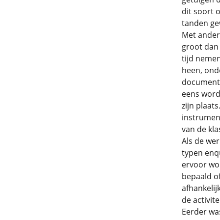
dit soort 
tanden ge
Met andere
groot dan
tijd neme
heen, ond
documente
eens wordt
zijn plaat
instrumen
van de kla
Als de we
typen enqu
ervoor wo
bepaald of
afhankelij
de activit
Eerder was