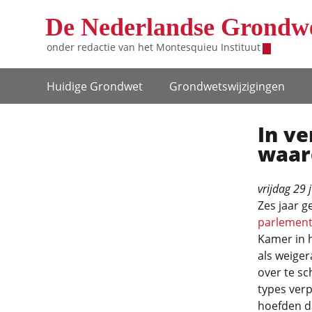
Overslaan en naar de inhoud gaan
De Nederlandse Grondw
onder redactie van het
Montesquieu Instituut
Hoofdnavigatie
Huidige Grondwet
Grondwets­wijzigingen
In ve
waar
vrijdag 29 
Zes jaar g
parlement
Kamer in 
als weiger
over te s
types verp
hoefden da