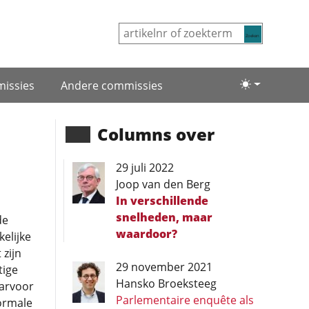
Zoeken
issies
Andere commissies
Lichte/donke
Columns over
29 juli 2022
Joop van den Berg
In verschillende
snelheden, maar
de
waardoor?
elijke
zijn
29 november 2021
tige
Hansko Broeksteeg
aarvoor
Parlementaire enquête als
normale