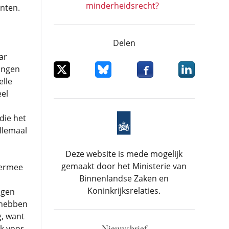
minderheidsrecht?
nten.
Delen
ar
Deel dit item op X
Deel dit item op Bluesky
Deel dit item op Facebo
Deel dit item
ingen
elle
el
die het
llemaal
Deze website is mede mogelijk
gemaakt door het Ministerie van
 ermee
Binnenlandse Zaken en
Koninkrijksrelaties.
agen
 hebben
g, want
Nieuwsbrief
k voor