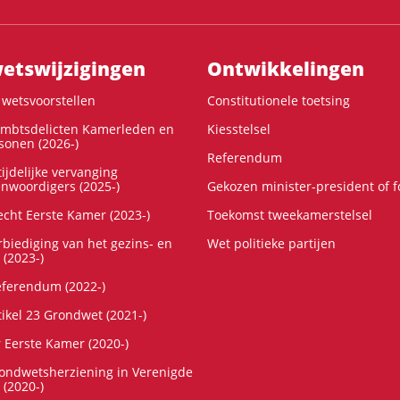
ts­wijzigingen
Ontwikke­lingen
wetsvoorstellen
Constitutionele toetsing
ambtsdelicten Kamerleden en
Kiesstelsel
onen (2026-)
Referendum
ijdelijke vervanging
enwoordigers (2025-)
Gekozen minister-president of 
cht Eerste Kamer (2023-)
Toekomst tweekamerstelsel
rbiediging van het gezins- en
Wet politieke partijen
 (2023-)
referendum (2022-)
tikel 23 Grondwet (2021-)
r Eerste Kamer (2020-)
rondwetsherziening in Verenigde
 (2020-)