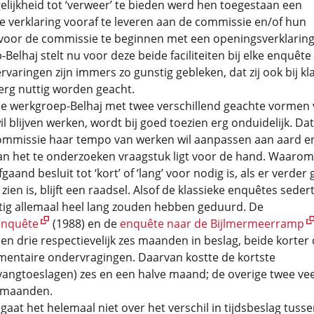
lijkheid tot ‘verweer’ te bieden werd hen toegestaan een
jke verklaring vooraf te leveren aan de commissie en/of hun
voor de commissie te beginnen met een openingsverklaring
Belhaj stelt nu voor deze beide faciliteiten bij elke enquête 
ervaringen zijn immers zo gunstig gebleken, dat zij ook bij kl
erg nuttig worden geacht.
 werkgroep-Belhaj met twee verschillend geachte vormen 
l blijven werken, wordt bij goed toezien erg onduidelijk. Da
mmissie haar tempo van werken wil aanpassen aan aard e
n het te onderzoeken vraagstuk ligt voor de hand. Waarom
gaand besluit tot ‘kort’ of ‘lang’ voor nodig is, als er verder
 zien is, blijft een raadsel. Alsof de klassieke enquêtes seder
tig allemaal heel lang zouden hebben geduurd. De
enquête
(1988) en de
enquête naar de Bijlmermeerramp
n drie respectievelijk zes maanden in beslag, beide korter
mentaire ondervragingen. Daarvan kostte de kortste
angtoeslagen) zes en een halve maand; de overige twee vee
n maanden.
gaat het helemaal niet over het verschil in tijdsbeslag tuss