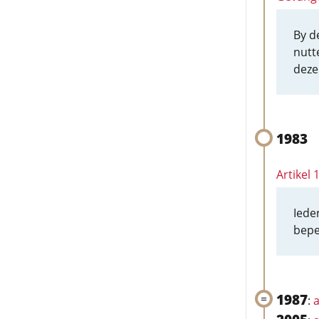
By d
nutt
deze
1983
Artikel
Iede
bepe
1987
:
a