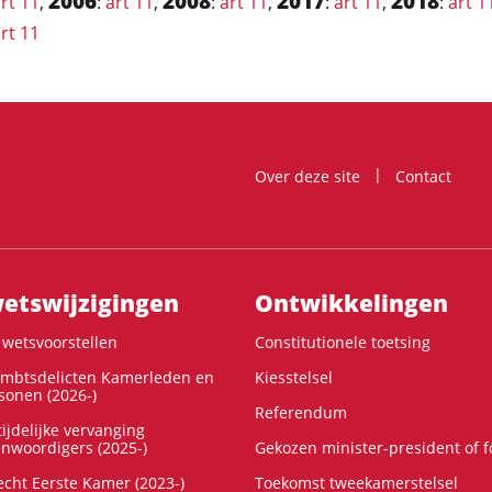
2006
2008
2017
2018
rt 11
,
:
art 11
,
:
art 11
,
:
art 11
,
:
art 1
rt 11
Over deze site
Contact
ts­wijzigingen
Ontwikke­lingen
wetsvoorstellen
Constitutionele toetsing
ambtsdelicten Kamerleden en
Kiesstelsel
onen (2026-)
Referendum
ijdelijke vervanging
enwoordigers (2025-)
Gekozen minister-president of 
cht Eerste Kamer (2023-)
Toekomst tweekamerstelsel