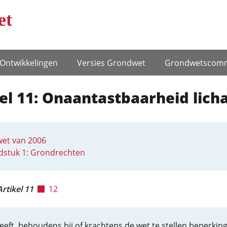
et
Ontwikke­lingen
Versies Grondwet
Grondwets­comm
el 11: Onaantastbaarheid lic
et van 2006
dstuk 1: Grondrechten
Artikel 11
12
eeft, behoudens bij of krachtens de wet te stellen beperkin