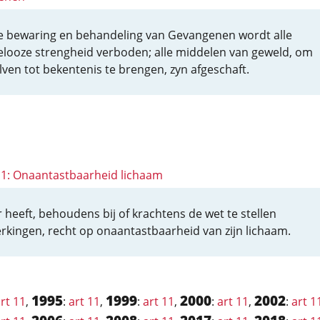
e bewaring en behandeling van Gevangenen wordt alle
elooze strengheid verboden; alle middelen van geweld, om
lven tot bekentenis te brengen, zyn afgeschaft.
 11: Onaantastbaarheid lichaam
r heeft, behoudens bij of krachtens de wet te stellen
rkingen, recht op onaantastbaarheid van zijn lichaam.
1995
1999
2000
2002
rt 11
,
:
art 11
,
:
art 11
,
:
art 11
,
:
art 1