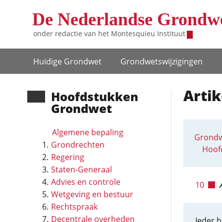
Overslaan en naar de inhoud gaan
De Nederlandse Grondw
onder redactie van het
Montesquieu Instituut
Hoofdnavigatie
Huidige Grondwet
Grondwets­wijzigingen
Artik
Hoofd­stukken
Grondwet
Algemene bepaling
Grondw
Grondrechten
Hoof
Regering
Staten-Generaal
Advies en controle
10
Wetgeving en bestuur
Rechtspraak
Decentrale overheden
Ieder h