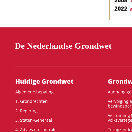
2005
:
a
2022
:
a
De Nederlandse Grondwet
Hoofdnavigatie
Huidige Grondwet
Grondwe
Algemene bepaling
Aanhangige 
1. Grondrechten
Vervolging 
bewindspers
2. Regering
Verruiming t
3. Staten-Generaal
volksverteg
4. Advies en controle
Terugzendre