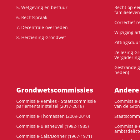
5. Wetgeving en bestuur
Recht op ee
familieleven
6. Rechtspraak
Correctief 
7. Decentrale overheden
Wijziging ar
8. Herziening Grondwet
Zittingsduu
2e lezing G
Vergadering
Gestrande g
heden)
Grondwets­commissies
Andere
Commissie-Remkes - Staatscommissie
Commissie-E
parlementair stelsel (2017-2018)
van de Gron
Commissie-Thomassen (2009-2010)
Staatscommi
Commissie-Biesheuvel (1982-1985)
Commissie-F
ambtsdelict
Commissie-Cals/Donner (1967-1971)