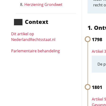
Herziening Grondwet
recht o
Context
Ont
Dit artikel op
1798
NederlandRechts­staat.nl
Parlementaire behandeling
Artikel 
De p
1801
Artikel
Gevang