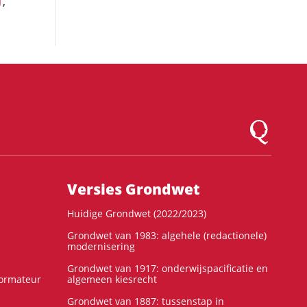
1
,
Logo Montesqu
Versies Grondwet
Huidige Grondwet (2022/2023)
Grondwet van 1983: algehele (redactionele)
modernisering
Grondwet van 1917: onderwijspacificatie en
formateur
algemeen kiesrecht
Grondwet van 1887: tussenstap in