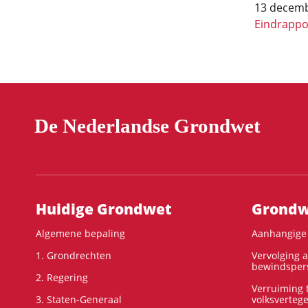
13 decemb
Eindrappor
Pagineri
De Nederlandse Grondwet
Hoofdnavigatie
Huidige Grondwet
Grondwe
Algemene bepaling
Aanhangige 
1. Grondrechten
Vervolging 
bewindspers
2. Regering
Verruiming t
3. Staten-Generaal
volksverteg