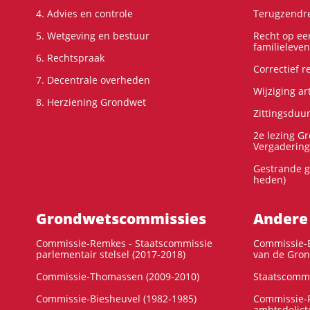
4. Advies en controle
Terugzendre
5. Wetgeving en bestuur
Recht op ee
familieleven
6. Rechtspraak
Correctief 
7. Decentrale overheden
Wijziging ar
8. Herziening Grondwet
Zittingsduu
2e lezing G
Vergadering
Gestrande g
heden)
Grondwets­commissies
Andere
Commissie-Remkes - Staatscommissie
Commissie-E
parlementair stelsel (2017-2018)
van de Gron
Commissie-Thomassen (2009-2010)
Staatscommi
Commissie-Biesheuvel (1982-1985)
Commissie-F
ambtsdelict