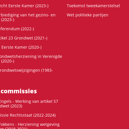
cht Eerste Kamer (2023-)
Toekomst tweekamerstelsel
rbiediging van het gezins- en
Wet politieke partijen
 (2023-)
referendum (2022-)
tikel 23 Grondwet (2021-)
r Eerste Kamer (2020-)
rondwetsherziening in Verenigde
 (2020-)
rondwetswijzigingen (1983-
 commissies
ngels - Werking van artikel 57
dwet (2023)
ssie Rechtsstaat (2022-2024)
okkens - Herziening wetgeving
en (2018-2021)