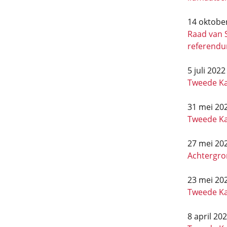
14 oktobe
Raad van S
referend
5 juli 2022
Tweede Ka
31 mei 20
Tweede Kam
27 mei 20
Achtergron
23 mei 20
Tweede Ka
8 april 20