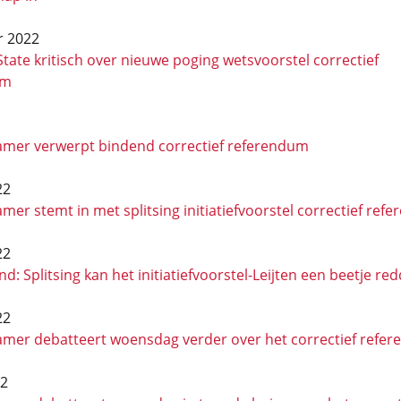
r 2022
tate kritisch over nieuwe poging wetsvoorstel correctief
um
mer verwerpt bindend correctief referendum
22
er stemt in met splitsing initiatiefvoorstel correctief ref
22
d: Splitsing kan het initiatief­voorstel-Leijten een beetje re
22
mer debatteert woensdag verder over het correctief refe
22