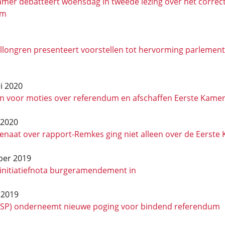
mer debatteert woensdag in tweede lezing over het correct
um
llongren presenteert voorstellen tot hervorming parlement
i 2020
n voor moties over referendum en afschaffen Eerste Kame
 2020
enaat over rapport-Remkes ging niet alleen over de Eerste
ber 2019
 initiatiefnota burgeramendement in
 2019
(SP) onderneemt nieuwe poging voor bindend referendum