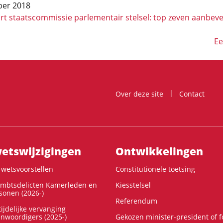
er 2018
t staatscommissie parlementair stelsel: top zeven aanbeve
ng
Vo
Ee
Over deze site
Contact
ts­wijzigingen
Ontwikke­lingen
wetsvoorstellen
Constitutionele toetsing
ambtsdelicten Kamerleden en
Kiesstelsel
onen (2026-)
Referendum
ijdelijke vervanging
enwoordigers (2025-)
Gekozen minister-president of 