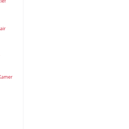
ief
air
r
 Kamer