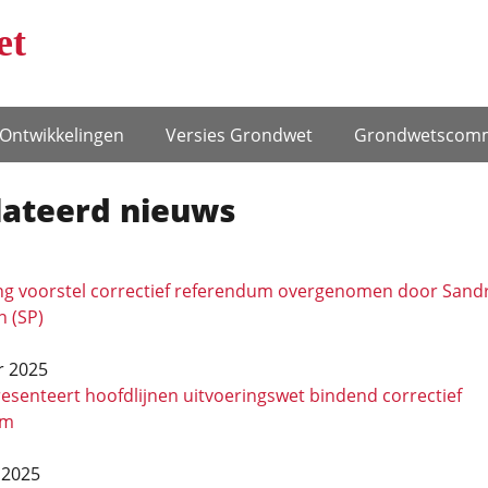
et
Ontwikke­lingen
Versies Grondwet
Grondwets­comm
a­teerd nieuws
ng voorstel correctief referendum overgenomen door Sand
 (SP)
r 2025
esenteert hoofdlijnen uitvoeringswet bindend correctief
um
 2025