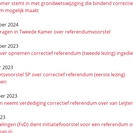
mer stemt in met grondwetswijziging die bindend correctie
m mogelijk maakt
ber 2024
vragen in Tweede Kamer over referendumvoorstel
ber 2023
over opnemen correctief referendum (tweede lezing) ingedi
r 2023
wetsvoorstel SP over correctief referendum (eerste lezing)
men
er 2023
n neemt verdediging correctief referendum over van Leijte
023
ingen (FvD) dient initiatiefvoorstel voor een referendum o
hap in