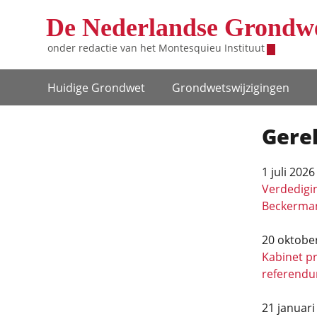
Overslaan en naar de inhoud gaan
De Nederlandse Grondw
onder redactie van het
Montesquieu Instituut
Hoofdnavigatie
Huidige Grondwet
Grondwets­wijzigingen
Gerel
1 juli 2026
Verdedigi
Beckerman
20 oktobe
Kabinet pr
referend
21 januari