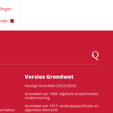
lingen
lgende pagina
rder
Logo Montesqu
Versies Grondwet
Huidige Grondwet (2022/2023)
Grondwet van 1983: algehele (redactionele)
modernisering
Grondwet van 1917: onderwijspacificatie en
formateur
algemeen kiesrecht