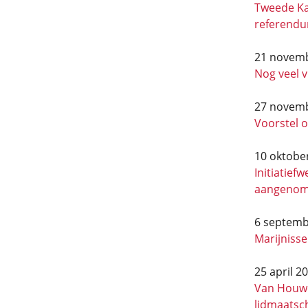
Tweede Ka
referendu
21 novem
Nog veel 
27 novem
Voorstel 
10 oktobe
Initiatief
aangeno
6 septemb
Marijnisse
25 april 2
Van Houwel
lidmaatsc