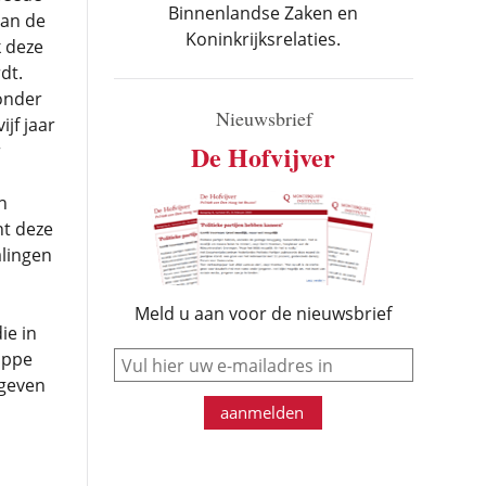
Binnenlandse Zaken en
van de
Koninkrijksrelaties.
k deze
dt.
onder
Nieuwsbrief
jf jaar
De Hofvijver
r
n
t deze
alingen
Meld u aan voor de nieuwsbrief
ie in
e-mail
appe
egeven
aanmelden