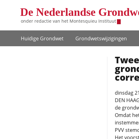
Overslaan en naar de inhoud gaan
De Nederlandse Grondw
onder redactie van het
Montesquieu Instituut
Hoofdnavigatie
Huidige Grondwet
Grondwets­wijzigingen
Twee
gron
corr
dinsdag 21
DEN HAAG 
de grondw
Omdat he
instemmen.
PVV stemd
Het voorst