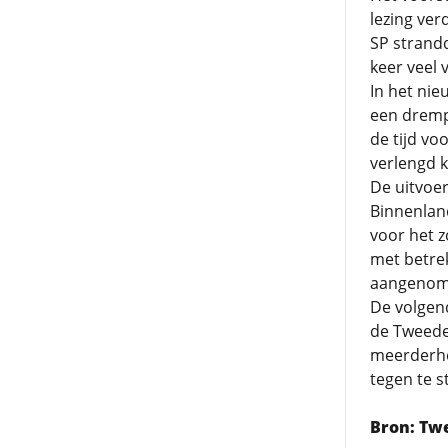
lezing ve
SP strandd
keer veel 
In het nie
een drempe
de tijd vo
verlengd 
De uitvoer
Binnenlan
voor het 
met betre
aangenom
De volgend
de Tweede
meerderhe
tegen te s
Bron: Tw