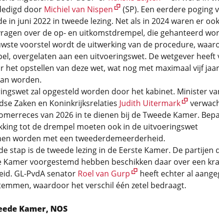
rdedigd door
Michiel van Nispen
(SP). Een eerdere poging 
e in juni 2022 in tweede lezing. Net als in 2024 waren er oo
vragen over de op- en uitkomstdrempel, die gehanteerd wor
uwste voorstel wordt de uitwerking van de procedure, waar
l, overgelaten aan een uitvoeringswet. De wetgever heeft vi
or het opstellen van deze wet, wat nog met maximaal vijf jaa
kan worden.
ingswet zal opgesteld worden door het kabinet. Minister va
dse Zaken en Koninkrijksrelaties
Judith Uitermark
verwach
zomerreces van 2026 in te dienen bij de Tweede Kamer. Bep
kking tot de drempel moeten ook in de uitvoeringswet
en worden met een tweederdemeerderheid.
e stap is de tweede lezing in de Eerste Kamer. De partijen d
 Kamer voorgestemd hebben beschikken daar over een kr
id. GL-PvdA senator
Roel van Gurp
heeft echter al aang
temmen, waardoor het verschil één zetel bedraagt.
eede Kamer, NOS