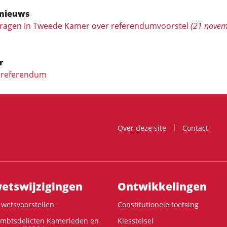
nieuws
vragen in Tweede Kamer over referendumvoorstel
(21 nove
r
f referendum
Over deze site
Contact
ts­wijzigingen
Ontwikke­lingen
wetsvoorstellen
Constitutionele toetsing
ambtsdelicten Kamerleden en
Kiesstelsel