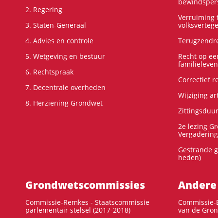
bewindspers
2. Regering
Verruiming t
3. Staten-Generaal
volksverteg
4. Advies en controle
Terugzendre
5. Wetgeving en bestuur
Recht op ee
familieleven
6. Rechtspraak
Correctief 
7. Decentrale overheden
Wijziging ar
8. Herziening Grondwet
Zittingsduu
2e lezing G
Vergadering
Gestrande g
heden)
Grondwets­commissies
Andere
Commissie-Remkes - Staatscommissie
Commissie-E
parlementair stelsel (2017-2018)
van de Gron