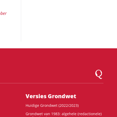
mber
Logo Montesqu
Versies Grondwet
Huidige Grondwet (2022/2023)
Grondwet van 1983: algehele (redactionele)