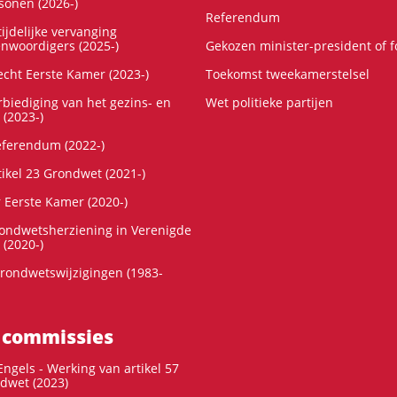
onen (2026-)
Referendum
ijdelijke vervanging
enwoordigers (2025-)
Gekozen minister-president of 
cht Eerste Kamer (2023-)
Toekomst tweekamerstelsel
rbiediging van het gezins- en
Wet politieke partijen
 (2023-)
referendum (2022-)
tikel 23 Grondwet (2021-)
r Eerste Kamer (2020-)
rondwetsherziening in Verenigde
 (2020-)
rondwetswijzigingen (1983-
 commissies
ngels - Werking van artikel 57
dwet (2023)