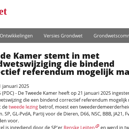
et
Ontwikke­lingen
Versies Grondwet
Grondwets­comm
de Kamer stemt in met
dwetswijziging die bindend
ectief referendum mogelijk m
 januari 2025
(PDC) - De Tweede Kamer heeft op 21 januari 2025 ingest
etswijzing die een bindend correctief referendum mogelijk
t de
tweede lezing
betrof, moest een tweederdemeerderhei
 SP, GL-PvdA, Partij voor de Dieren, D66, NSC, BBB, JA21, F
en voor.
el is ingediend door de SP'er
Renske Leijten
en werd in t