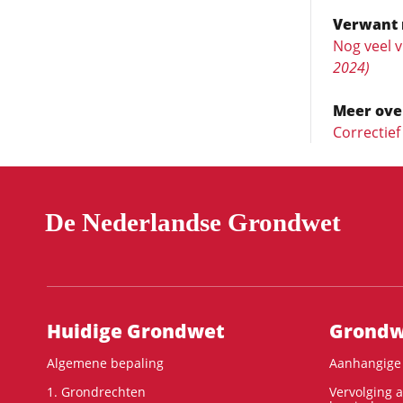
Verwant 
Nog veel 
2024)
Meer ove
Correctie
De Nederlandse Grondwet
Hoofdnavigatie
Huidige Grondwet
Grondwe
Algemene bepaling
Aanhangige 
1. Grondrechten
Vervolging 