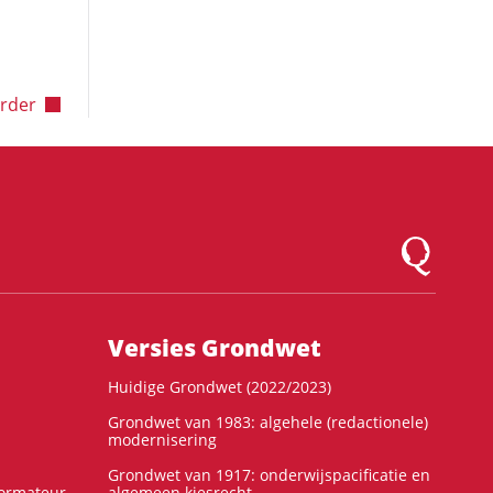
lgende pagina
rder
Logo Montesqu
Versies Grondwet
Huidige Grondwet (2022/2023)
Grondwet van 1983: algehele (redactionele)
modernisering
Grondwet van 1917: onderwijspacificatie en
formateur
algemeen kiesrecht