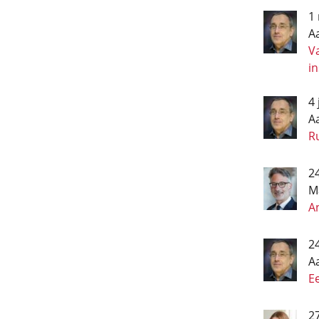
1
A
Va
i
4 
A
R
24
M
A
24
A
E
2