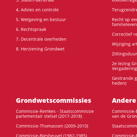
4. Advies en controle
Terugzendre
5. Wetgeving en bestuur
Recht op ee
familieleven
6. Rechtspraak
Correctief 
7. Decentrale overheden
Wijziging ar
8. Herziening Grondwet
Zittingsduu
2e lezing G
Vergadering
Gestrande g
heden)
Grondwets­commissies
Andere
Commissie-Remkes - Staatscommissie
Commissie-E
parlementair stelsel (2017-2018)
van de Gron
Commissie-Thomassen (2009-2010)
Staatscommi
Commissie-Biesheuvel (1982-1985)
Commissie-F