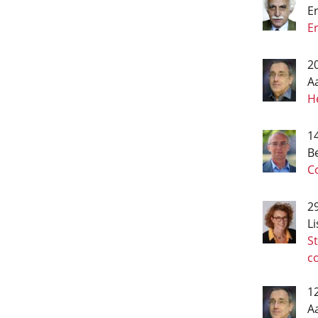
Er
E
2
A
He
1
B
Co
29
L
St
co
1
A