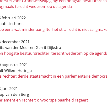
oorstel voor Grondwetswijziging: één hoogste bestuursrech
ogmaals terecht wederom op de agenda
 februari 2022
uub Linthorst
e eens wat minder aangifte; het strafrecht is niet zaligmak
3 december 2021
its van der Meer
en
Gerrit Dijkstra
én hoogste bestuursrechter: terecht wederom op de agend
0 augustus 2021
alt Willem Heringa
e rechter: derde staatsmacht in een parlementaire democra
 juni 2021
oop van den Berg
arlement en rechter: onvoorspelbaarheid regeert