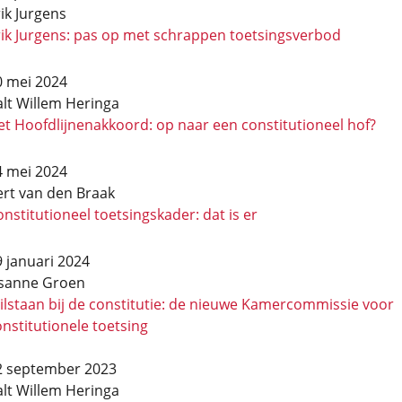
ik Jurgens
rik Jurgens: pas op met schrappen toetsingsverbod
0 mei 2024
alt Willem Heringa
t Hoofdlijnen­akkoord: op naar een constitutioneel hof?
4 mei 2024
ert van den Braak
nstitutioneel toetsingskader: dat is er
 januari 2024
isanne Groen
ilstaan bij de constitutie: de nieuwe Kamer­commissie voor
nstitutionele toetsing
2 september 2023
alt Willem Heringa