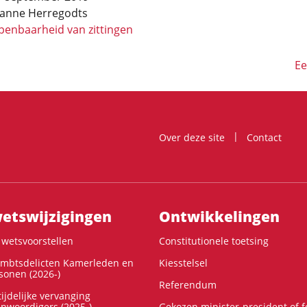
ianne Herregodts
penbaarheid van zittingen
ng
Vo
Ee
Over deze site
Contact
ts­wijzigingen
Ontwikke­lingen
wetsvoorstellen
Constitutionele toetsing
ambtsdelicten Kamerleden en
Kiesstelsel
onen (2026-)
Referendum
ijdelijke vervanging
enwoordigers (2025-)
Gekozen minister-president of 