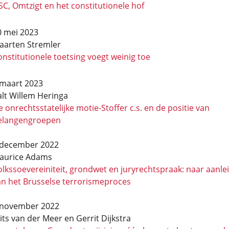
C, Omtzigt en het constitutionele hof
0 mei 2023
aarten Stremler
nstitutionele toetsing voegt weinig toe
 maart 2023
alt Willem Heringa
 onrechtsstatelijke motie-Stoffer c.s. en de positie van
elangengroepen
 december 2022
aurice Adams
lkssoevereiniteit, grondwet en juryrechtspraak: naar aanle
an het Brusselse terrorismeproces
 november 2022
its van der Meer
en
Gerrit Dijkstra