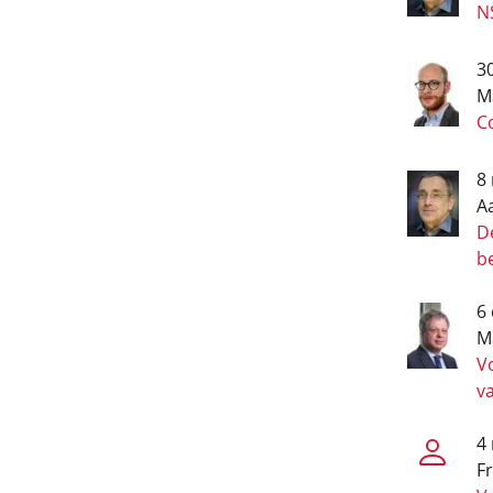
NS
3
M
Co
8
A
De
b
6
M
Vo
v
4
Fr