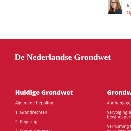
R
O
Pagineri
De Nederlandse Grondwet
Hoofdnavigatie
Huidige Grondwet
Grondwe
Algemene bepaling
Aanhangige 
1. Grondrechten
Vervolging 
bewindspers
2. Regering
Verruiming t
3. Staten-Generaal
volksverteg