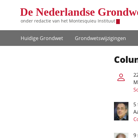
Overslaan en naar de inhoud gaan
De Nederlandse Grondw
onder redactie van het
Montesquieu Instituut
Hoofdnavigatie
Huidige Grondwet
Grondwets­wijzigingen
Colu
22
Ma
S
5 
A
Co
9