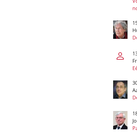
V
n
15
H
Do
1
Fr
E
3
A
D
18
J
P