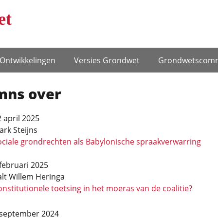
et
Ontwikke­lingen
Versies Grondwet
Grondwets­comm
mns over
 april 2025
rk Steijns
ociale grondrechten als Babylonische spraakverwar­ring
februari 2025
alt Willem Heringa
nstitutionele toetsing in het moeras van de coalitie?
 september 2024