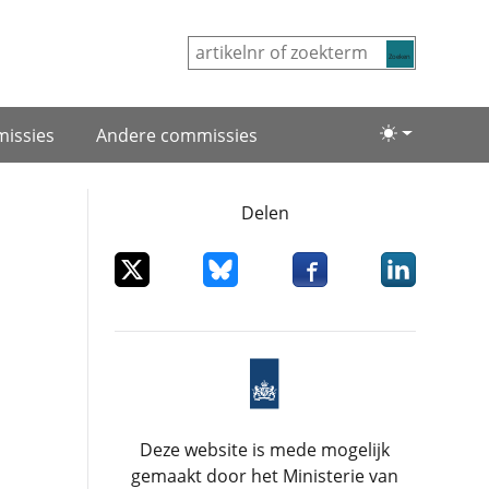
Zoeken
issies
Andere commissies
Lichte/donke
Delen
Deel dit item op X
Deel dit item op Bluesky
Deel dit item op Facebo
Deel dit item
Deze website is mede mogelijk
gemaakt door het Ministerie van