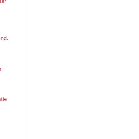
ter
end.
a
tie