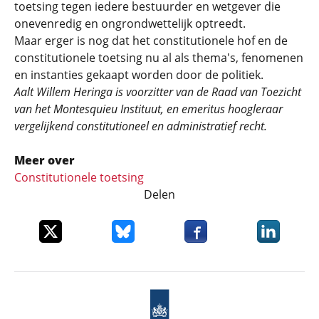
toetsing tegen iedere bestuurder en wetgever die
onevenredig en ongrondwettelijk optreedt.
Maar erger is nog dat het constitutionele hof en de
constitutionele toetsing nu al als thema's, fenomenen
en instanties gekaapt worden door de politiek.
Aalt Willem Heringa is voorzitter van de
Raad van Toezicht
van het
Montesquieu Instituut, en emeritus hoogleraar
vergelijkend constitutioneel en administratief recht.
Meer over
Constitutionele toetsing
Delen
Deel dit item op X
Deel dit item op Bluesky
Deel dit item op Faceboo
Deel dit it