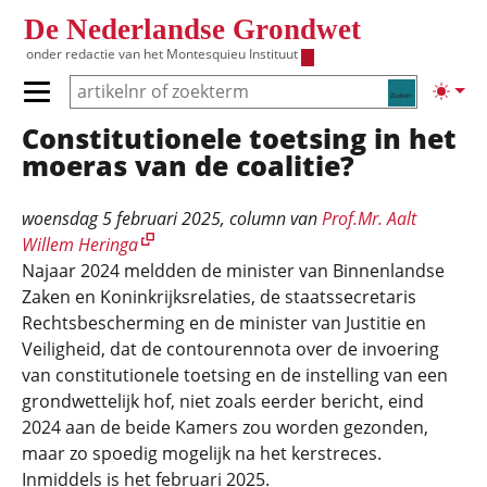
Overslaan en naar de inhoud gaan
De Nederlandse Grondwet
onder redactie van het
Montesquieu Instituut
Zoeken
Lichte
Primair menu tonen/verbergen
Constitutionele toetsing in het
Hoofdnavigatie
moeras van de coalitie?
woensdag 5 februari 2025
, column van
Prof.Mr. Aalt
Willem Heringa
Najaar 2024 meldden de minister van Binnenlandse
Zaken en Koninkrijksrelaties, de staatssecretaris
Rechtsbescherming en de minister van Justitie en
Veiligheid, dat de contourennota over de invoering
van constitutionele toetsing en de instelling van een
grondwettelijk hof, niet zoals eerder bericht, eind
2024 aan de beide Kamers zou worden gezonden,
maar zo spoedig mogelijk na het kerstreces.
Inmiddels is het februari 2025.