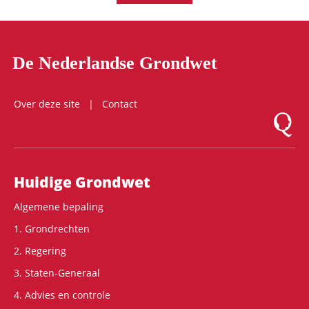
De Nederlandse Grondwet
Over deze site
Contact
Logo Mon
Hoofdnavigatie
Huidige Grondwet
Algemene bepaling
1. Grondrechten
2. Regering
3. Staten-Generaal
4. Advies en controle