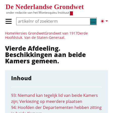
Overslaan en naar de inhoud gaan
De Nederlandse Grondwet
onder redactie van het
Montesquieu Instituut
Zoeken
Lichte
Primair menu tonen/verbergen
Hoofdnavigatie
Home
Versies Grondwet
Grondwet van 1917
Derde
Hoofdstuk. Van de Staten-Generaal.
Vierde Afdeeling.
Beschikkingen aan beide
Kamers gemeen.
Inhoud
93: Niemand kan tegelijk lid van beide Kamers
zijn; Verkiezing op meerdere plaatsen
94: Hoofden der Departementen hebben zitting