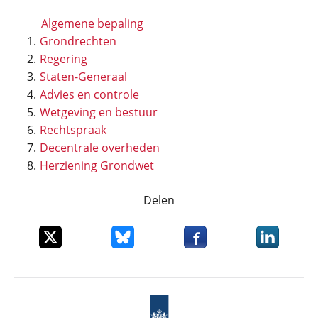
Algemene bepaling
Grondrechten
Regering
Staten-Generaal
Advies en controle
Wetgeving en bestuur
Rechtspraak
Decentrale overheden
Herziening Grondwet
Delen
Deel dit item op X
Deel dit item op Bluesky
Deel dit item op Faceboo
Deel dit it