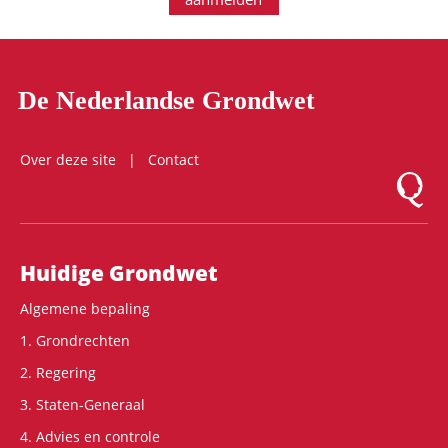
De Nederlandse Grondwet
Over deze site
Contact
Logo Mon
Hoofdnavigatie
Huidige Grondwet
Algemene bepaling
1. Grondrechten
2. Regering
3. Staten-Generaal
4. Advies en controle