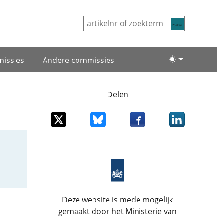
Zoeken
issies
Andere commissies
Lichte/donke
Delen
Deel dit item op X
Deel dit item op Bluesky
Deel dit item op Facebo
Deel dit item
Deze website is mede mogelijk
gemaakt door het Ministerie van