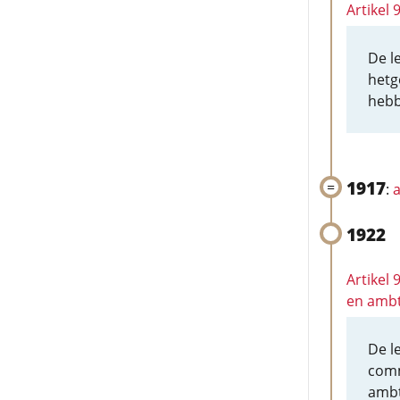
Artikel
De l
hetg
hebb
1917
:
a
1922
Artikel
en amb
De l
comm
ambt