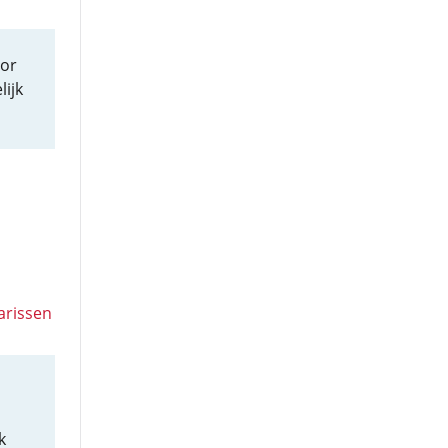
oor
lijk
arissen
k