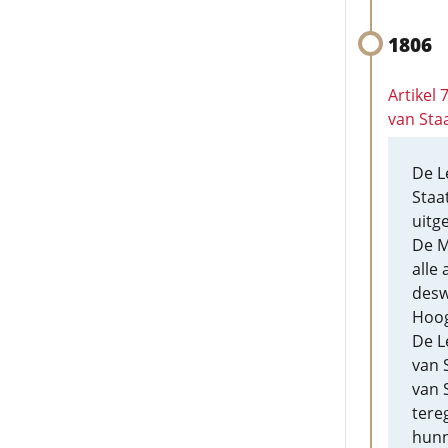
1806
Artikel
van Sta
De L
Staa
uitg
De M
alle
desw
Hoog
De L
van 
van 
tere
hunn