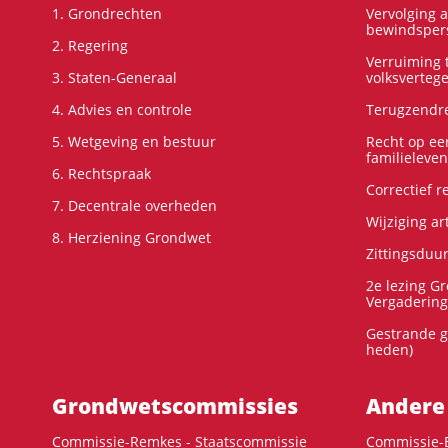
1. Grondrechten
Vervolging 
bewindspers
2. Regering
Verruiming t
3. Staten-Generaal
volksverteg
4. Advies en controle
Terugzendre
5. Wetgeving en bestuur
Recht op ee
familieleven
6. Rechtspraak
Correctief 
7. Decentrale overheden
Wijziging ar
8. Herziening Grondwet
Zittingsduu
2e lezing G
Vergadering
Gestrande g
heden)
Grondwets­commissies
Andere
Commissie-Remkes - Staatscommissie
Commissie-E