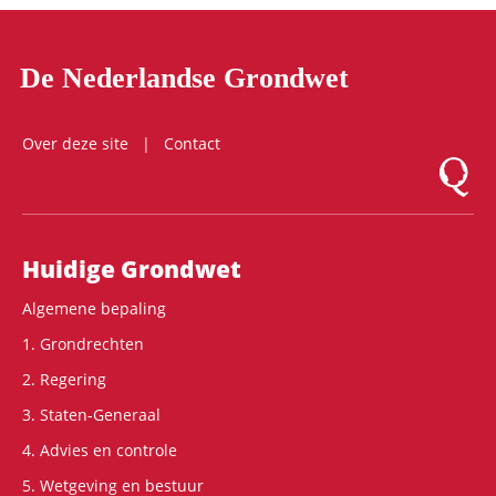
De Nederlandse Grondwet
Over deze site
Contact
Logo Mon
Hoofdnavigatie
Huidige Grondwet
Algemene bepaling
1. Grondrechten
2. Regering
3. Staten-Generaal
4. Advies en controle
5. Wetgeving en bestuur