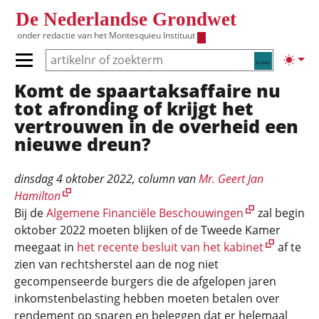
Overslaan en naar de inhoud gaan
De Nederlandse Grondwet
onder redactie van het
Montesquieu Instituut
Zoeken
Lichte
Primair menu tonen/verbergen
Komt de spaartaksaffaire nu
Hoofdnavigatie
tot afronding of krijgt het
vertrouwen in de overheid een
nieuwe dreun?
dinsdag 4 oktober 2022
, column van
Mr. Geert Jan
Hamilton
Bij de
Algemene Financiële Beschouwingen
zal begin
oktober 2022 moeten blijken of de Tweede Kamer
meegaat in
het recente besluit van het kabinet
af te
zien van rechtsherstel aan de nog niet
gecompenseerde burgers die de afgelopen jaren
inkomstenbelasting hebben moeten betalen over
rendement op sparen en beleggen dat er helemaal