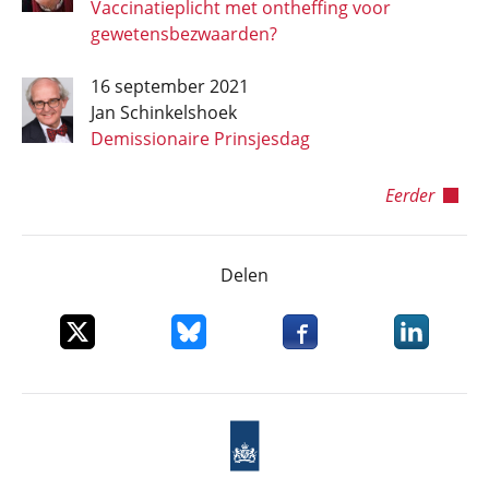
Vaccinatieplicht met ontheffing voor
gewetensbezwaarden?
16 september 2021
Jan Schinkelshoek
Demissionaire Prinsjesdag
Eerder
Delen
Deel dit item op X
Deel dit item op Bluesky
Deel dit item op Faceboo
Deel dit it