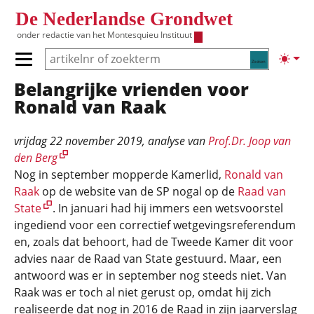
Overslaan en naar de inhoud gaan
De Nederlandse Grondwet
onder redactie van het
Montesquieu Instituut
Zoeken
Lichte
Primair menu tonen/verbergen
Belangrijke vrienden voor
Hoofdnavigatie
Ronald van Raak
vrijdag 22 november 2019
, analyse van
Prof.Dr. Joop van
den Berg
Nog in september mopperde Kamerlid,
Ronald van
Raak
op de website van de SP nogal op de
Raad van
State
. In januari had hij immers een wetsvoorstel
ingediend voor een correctief wetgevingsreferendum
en, zoals dat behoort, had de Tweede Kamer dit voor
advies naar de Raad van State gestuurd. Maar, een
antwoord was er in september nog steeds niet. Van
Raak was er toch al niet gerust op, omdat hij zich
realiseerde dat nog in 2016 de Raad in zijn jaarverslag