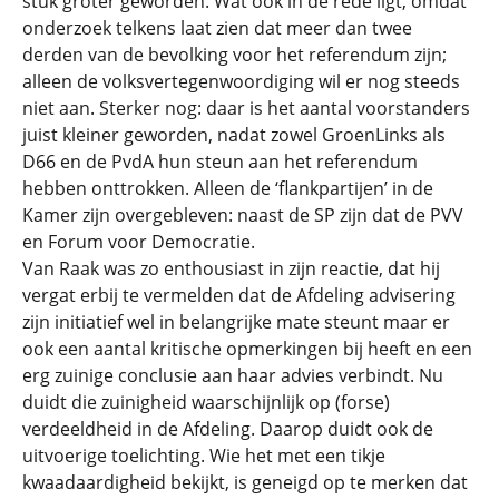
stuk groter geworden. Wat ook in de rede ligt, omdat
onderzoek telkens laat zien dat meer dan twee
derden van de bevolking voor het referendum zijn;
alleen de volksvertegenwoordiging wil er nog steeds
niet aan. Sterker nog: daar is het aantal voorstanders
juist kleiner geworden, nadat zowel GroenLinks als
D66 en de PvdA hun steun aan het referendum
hebben onttrokken. Alleen de ‘flankpartijen’ in de
Kamer zijn overgebleven: naast de SP zijn dat de PVV
en Forum voor Democratie.
Van Raak was zo enthousiast in zijn reactie, dat hij
vergat erbij te vermelden dat de Afdeling advisering
zijn initiatief wel in belangrijke mate steunt maar er
ook een aantal kritische opmerkingen bij heeft en een
erg zuinige conclusie aan haar advies verbindt. Nu
duidt die zuinigheid waarschijnlijk op (forse)
verdeeldheid in de Afdeling. Daarop duidt ook de
uitvoerige toelichting. Wie het met een tikje
kwaadaardigheid bekijkt, is geneigd op te merken dat