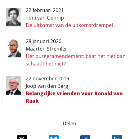
22 februari 2021
Toni van Gennip
De uitkomst van de uitkomstdrempel
28 januari 2020
Maarten Stremler
Het burgeramendement: baat het niet dan
schaadt het niet?
22 november 2019
Joop van den Berg
Belangrijke vrienden voor Ronald van
Raak
Delen
Deel dit item op X
Deel dit item op Bluesky
Deel dit item op Faceboo
Deel dit it