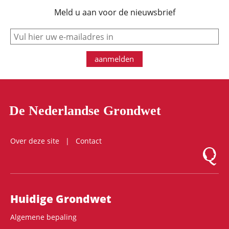
Meld u aan voor de nieuwsbrief
e-mail
aanmelden
De Nederlandse Grondwet
Over deze site
Contact
Logo Mon
Hoofdnavigatie
Huidige Grondwet
Algemene bepaling