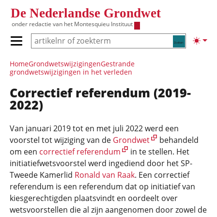
Overslaan en naar de inhoud gaan
De Nederlandse Grondwet
onder redactie van het
Montesquieu Instituut
Zoeken
Lichte
Primair menu tonen/verbergen
Hoofdnavigatie
Home
Grondwets­wijzigingen
Gestrande
grondwetswijzigingen in het verleden
Correctief referendum (2019-
2022)
Van januari 2019 tot en met juli 2022 werd een
voorstel tot wijziging van de
Grondwet
behandeld
om een
correctief referendum
in te stellen. Het
initiatiefwetsvoorstel werd ingediend door het SP-
Tweede Kamerlid
Ronald van Raak
. Een correctief
referendum is een referendum dat op initiatief van
kiesgerechtigden plaatsvindt en oordeelt over
wetsvoorstellen die al zijn aangenomen door zowel de