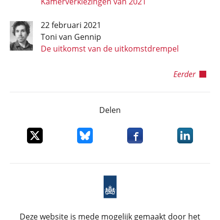
Kamerverkiezingen van 2021
22 februari 2021
Toni van Gennip
De uitkomst van de uitkomstdrempel
Eerder
Delen
Deel dit item op X
Deel dit item op Bluesky
Deel dit item op Faceboo
Deel dit it
Deze website is mede mogelijk gemaakt door het