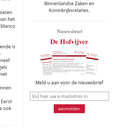
Binnenlandse Zaken en
Koninkrijksrelaties.
moeten
van het
 blanco
Nieuwsbrief
De Hofvijver
ende is
e
neel'
gels
niet
Meld u aan voor de nieuwsbrief
unnen
e-mail
 Eerst
e ook
aanmelden