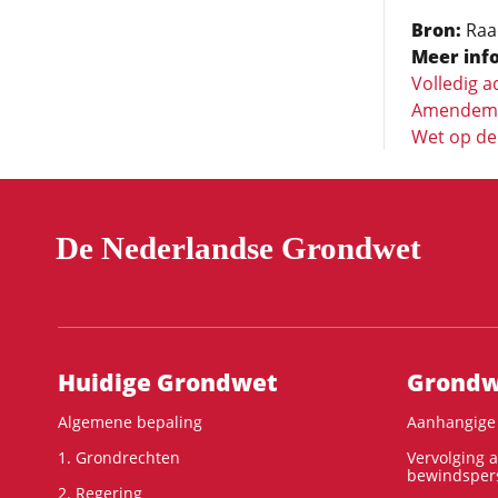
Bron:
Raad
Meer info
Volledig a
Amendemen
Wet op de 
De Nederlandse Grondwet
Hoofdnavigatie
Huidige Grondwet
Grondwe
Algemene bepaling
Aanhangige 
1. Grondrechten
Vervolging 
bewindspers
2. Regering