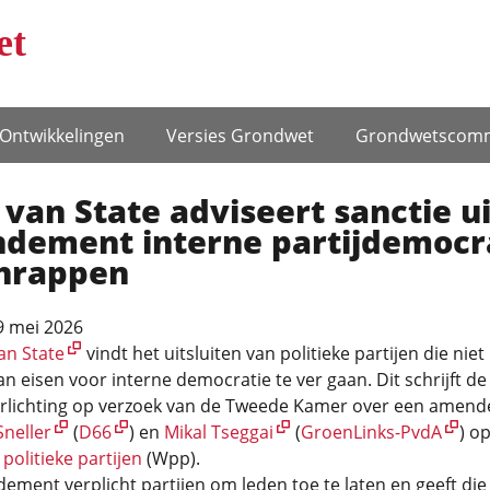
et
Ontwikke­lingen
Versies Grondwet
Grondwets­comm
van State adviseert sanctie ui
dement interne partijdemocr
chrappen
9 mei 2026
an State
vindt het uitsluiten van politieke partijen die niet
n eisen voor interne democratie te ver gaan. Dit schrijft d
orlichting op verzoek van de Tweede Kamer over een amen
Sneller
(
D66
) en
Mikal Tseggai
(
GroenLinks-PvdA
) o
politieke partijen
(Wpp).
ment verplicht partijen om leden toe te laten en geeft die