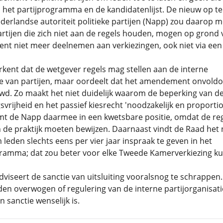
 het partijprogramma en de kandidatenlijst. De nieuw op te
derlandse autoriteit politieke partijen (Napp) zou daarop 
artijen die zich niet aan de regels houden, mogen op grond 
t niet meer deelnemen aan verkiezingen, ook niet via een
kent dat de wetgever regels mag stellen aan de interne
ie van partijen, maar oordeelt dat het amendement onvoldo
d. Zo maakt het niet duidelijk waarom de beperking van d
svrijheid en het passief kiesrecht 'noodzakelijk en proportio
omt de Napp daarmee in een kwetsbare positie, omdat de re
n de praktijk moeten bewijzen. Daarnaast vindt de Raad het 
 leden slechts eens per vier jaar inspraak te geven in het
gramma; dat zou beter voor elke Tweede Kamerverkiezing k
viseert de sanctie van uitsluiting vooralsnog te schrappen.
n overwogen of regulering van de interne partijorganisati
n sanctie wenselijk is.