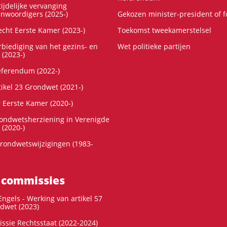
ijdelijke vervanging
enwoordigers (2025-)
Gekozen minister-president of 
cht Eerste Kamer (2023-)
Toekomst tweekamerstelsel
rbiediging van het gezins- en
Wet politieke partijen
 (2023-)
referendum (2022-)
tikel 23 Grondwet (2021-)
r Eerste Kamer (2020-)
rondwetsherziening in Verenigde
 (2020-)
rondwetswijzigingen (1983-
 commissies
ngels - Werking van artikel 57
dwet (2023)
ssie Rechtsstaat (2022-2024)