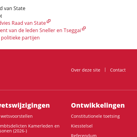
 van State
:
dvies Raad van State
t van de leden Sneller en Tseggai
politieke partijen
Over deze site
Contact
ts­wijzigingen
Ontwikke­lingen
wetsvoorstellen
Constitutionele toetsing
ambtsdelicten Kamerleden en
Kiesstelsel
onen (2026-)
Referendum