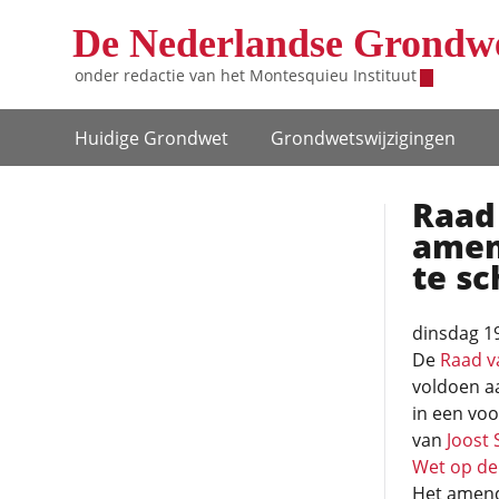
Overslaan en naar de inhoud gaan
De Nederlandse Grondw
onder redactie van het
Montesquieu Instituut
Hoofdnavigatie
Huidige Grondwet
Grondwets­wijzigingen
Raad 
amen
te s
dinsdag 1
De
Raad v
voldoen aa
in een vo
van
Joost 
Wet op de 
Het amende