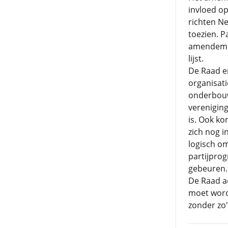
invloed op
richten Ne
toezien. P
amendemen
lijst.
De Raad er
organisat
onderbouw
vereniging
is. Ook k
zich nog i
logisch om
partijpro
gebeuren.
De Raad ad
moet worde
zonder zo'