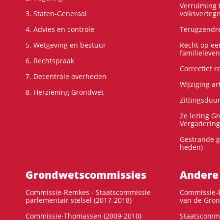
Verruiming t
3. Staten-Generaal
volksverteg
4. Advies en controle
Terugzendre
5. Wetgeving en bestuur
Recht op ee
familieleven
6. Rechtspraak
Correctief 
7. Decentrale overheden
Wijziging ar
8. Herziening Grondwet
Zittingsduu
2e lezing G
Vergadering
Gestrande g
heden)
Grondwets­commissies
Andere
Commissie-Remkes - Staatscommissie
Commissie-E
parlementair stelsel (2017-2018)
van de Gron
Commissie-Thomassen (2009-2010)
Staatscommi