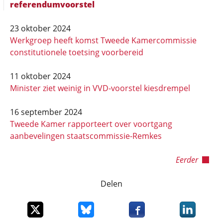
referendumvoorstel
23 oktober 2024
Werkgroep heeft komst Tweede Kamercommissie
constitutionele toetsing voorbereid
11 oktober 2024
Minister ziet weinig in VVD-voorstel kiesdrempel
16 september 2024
Tweede Kamer rapporteert over voortgang
aanbevelingen staatscommissie-Remkes
Eerder
Delen
Deel dit item op X
Deel dit item op Bluesky
Deel dit item op Faceboo
Deel dit it