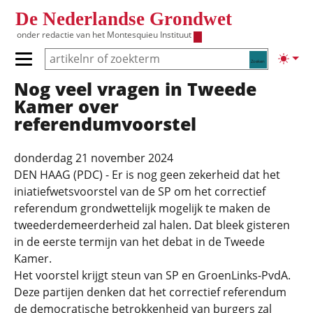
Overslaan en naar de inhoud gaan
De Nederlandse Grondwet
onder redactie van het
Montesquieu Instituut
Zoeken
Lichte
Primair menu tonen/verbergen
Nog veel vragen in Tweede
Hoofdnavigatie
Kamer over
referendumvoorstel
donderdag 21 november 2024
DEN HAAG (PDC) - Er is nog geen zekerheid dat het
iniatiefwetsvoorstel van de SP om het correctief
referendum grondwettelijk mogelijk te maken de
tweederde­meerderheid zal halen. Dat bleek gisteren
in de eerste termijn van het debat in de Tweede
Kamer.
Het voorstel krijgt steun van SP en GroenLinks-PvdA.
Deze partijen denken dat het correctief referendum
de democratische betrokkenheid van burgers zal