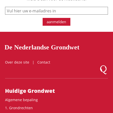
e-mail
aanmelden
De Nederlandse Grondwet
Over deze site
Contact
Logo Mon
Hoofdnavigatie
Huidige Grondwet
Algemene bepaling
1. Grondrechten