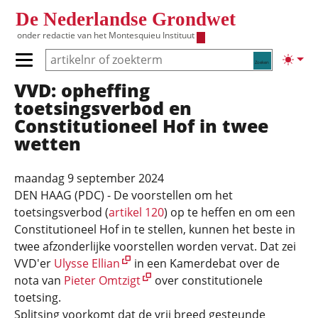
Overslaan en naar de inhoud gaan
De Nederlandse Grondwet
onder redactie van het
Montesquieu Instituut
Zoeken
Lichte
Primair menu tonen/verbergen
VVD: opheffing
Hoofdnavigatie
toetsingsverbod en
Constitutioneel Hof in twee
wetten
maandag 9 september 2024
DEN HAAG (PDC) - De voorstellen om het
toetsingsverbod (
artikel 120
) op te heffen en om een
Constitutioneel Hof in te stellen, kunnen het beste in
twee afzonderlijke voorstellen worden vervat. Dat zei
VVD'er
Ulysse Ellian
in een Kamerdebat over de
nota van
Pieter Omtzigt
over constitutionele
toetsing.
Splitsing voorkomt dat de vrij breed gesteunde