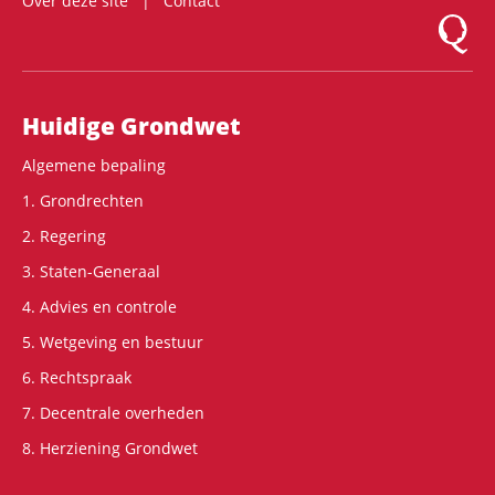
Over deze site
Contact
Logo Mon
Hoofdnavigatie
Huidige Grondwet
Algemene bepaling
1. Grondrechten
2. Regering
3. Staten-Generaal
4. Advies en controle
5. Wetgeving en bestuur
6. Rechtspraak
7. Decentrale overheden
8. Herziening Grondwet