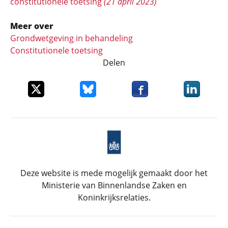
constitutionele toetsing
(21 april 2023)
Meer over
Grondwetgeving in behandeling
Constitutionele toetsing
Delen
Deel dit item op X
Deel dit item op Bluesky
Deel dit item op Faceboo
Deel dit it
Deze website is mede mogelijk gemaakt door het
Ministerie van Binnenlandse Zaken en
Koninkrijksrelaties.