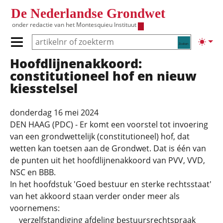
Overslaan en naar de inhoud gaan
De Nederlandse Grondwet
onder redactie van het
Montesquieu Instituut
Zoeken
Lichte
Primair menu tonen/verbergen
Hoofdlijnenakkoord:
Hoofdnavigatie
constitutioneel hof en nieuw
kiesstelsel
donderdag 16 mei 2024
DEN HAAG (PDC) - Er komt een voorstel tot invoering
van een grondwettelijk (constitutioneel) hof, dat
wetten kan toetsen aan de Grondwet. Dat is één van
de punten uit het hoofdlijnenakkoord van PVV, VVD,
NSC en BBB.
In het hoofdstuk 'Goed bestuur en sterke rechtsstaat'
van het akkoord staan verder onder meer als
voornemens:
verzelfstandiging afdeling bestuursrechtspraak