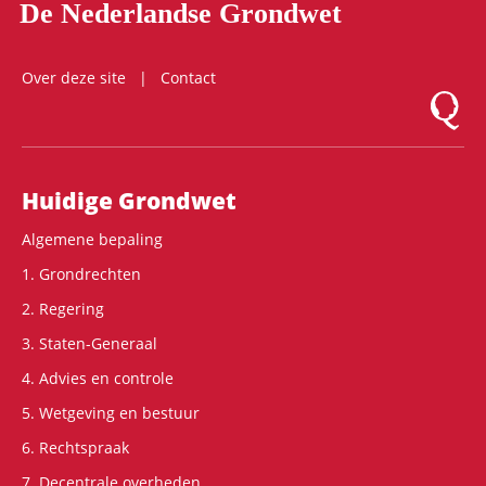
De Nederlandse Grondwet
Over deze site
Contact
Logo Mon
Hoofdnavigatie
Huidige Grondwet
Algemene bepaling
1. Grondrechten
2. Regering
3. Staten-Generaal
4. Advies en controle
5. Wetgeving en bestuur
6. Rechtspraak
7. Decentrale overheden