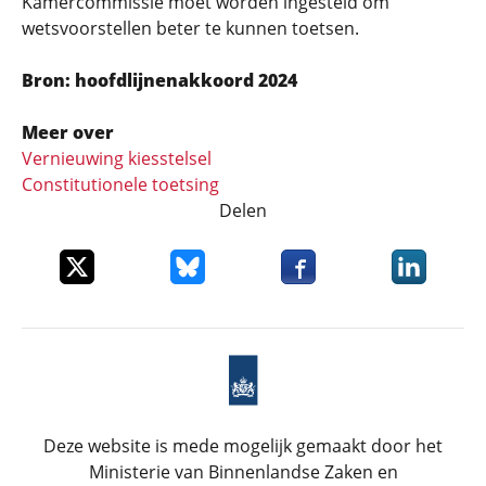
Kamercommissie moet worden ingesteld om
wetsvoorstellen beter te kunnen toetsen.
Bron: hoofdlijnenakkoord 2024
Meer over
Vernieuwing kiesstelsel
Constitutionele toetsing
Delen
Deel dit item op X
Deel dit item op Bluesky
Deel dit item op Faceboo
Deel dit it
Deze website is mede mogelijk gemaakt door het
Ministerie van Binnenlandse Zaken en