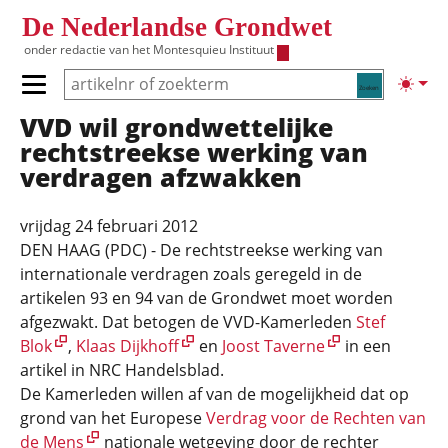
Overslaan en naar de inhoud gaan
De Nederlandse Grondwet
onder redactie van het
Montesquieu Instituut
Zoeken
Lichte
Primair menu tonen/verbergen
VVD wil grondwettelijke
Hoofdnavigatie
rechtstreekse werking van
verdragen afzwakken
vrijdag 24 februari 2012
DEN HAAG (PDC) - De rechtstreekse werking van
internationale verdragen zoals geregeld in de
artikelen 93 en 94 van de Grondwet moet worden
afgezwakt. Dat betogen de VVD-Kamerleden
Stef
Blok
,
Klaas Dijkhoff
en
Joost Taverne
in een
artikel in NRC Handelsblad.
De Kamerleden willen af van de mogelijkheid dat op
grond van het Europese
Verdrag voor de Rechten van
de Mens
nationale wetgeving door de rechter