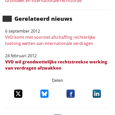
Grondwet en internationale rechtsorde
Gerela­teerd nieuws
6 september 2012
VVD komt met voorstel afschaffing rechterlijke
toetsing wetten aan internationale verdragen
24 februari 2012
VVD wil grondwettelijke rechtstreekse werking
van verdragen afzwakken
Delen
Deel dit item op X
Deel dit item op Bluesky
Deel dit item op Faceboo
Deel dit it