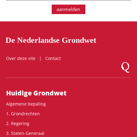
aanmelden
De Nederlandse Grondwet
Over deze site
Contact
Logo Mon
Hoofdnavigatie
Huidige Grondwet
Algemene bepaling
1. Grondrechten
2. Regering
3. Staten-Generaal