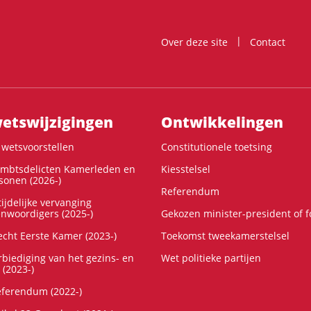
Over deze site
Contact
ts­wijzigingen
Ontwikke­lingen
wetsvoorstellen
Constitutionele toetsing
ambtsdelicten Kamerleden en
Kiesstelsel
onen (2026-)
Referendum
ijdelijke vervanging
enwoordigers (2025-)
Gekozen minister-president of 
cht Eerste Kamer (2023-)
Toekomst tweekamerstelsel
rbiediging van het gezins- en
Wet politieke partijen
 (2023-)
referendum (2022-)