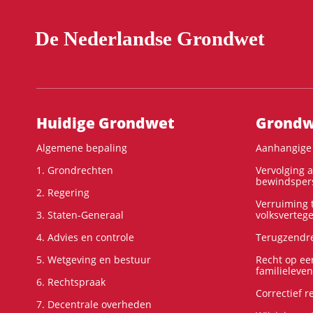
De Nederlandse Grondwet
Hoofdnavigatie
Huidige Grondwet
Grondwe
Algemene bepaling
Aanhangige 
1. Grondrechten
Vervolging 
bewindspers
2. Regering
Verruiming t
3. Staten-Generaal
volksverteg
4. Advies en controle
Terugzendre
5. Wetgeving en bestuur
Recht op ee
familieleven
6. Rechtspraak
Correctief 
7. Decentrale overheden