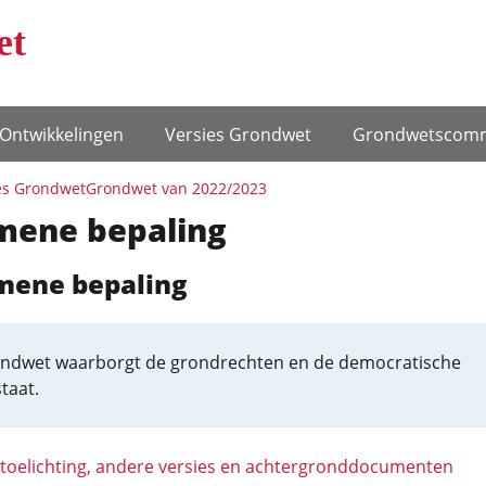
et
Ontwikke­lingen
Versies Grondwet
Grondwets­comm
es Grondwet
Grondwet van 2022/2023
mene bepaling
emene bepaling
ndwet waarborgt de grondrechten en de democratische
taat.
 toelichting, andere versies en achtergronddocumenten