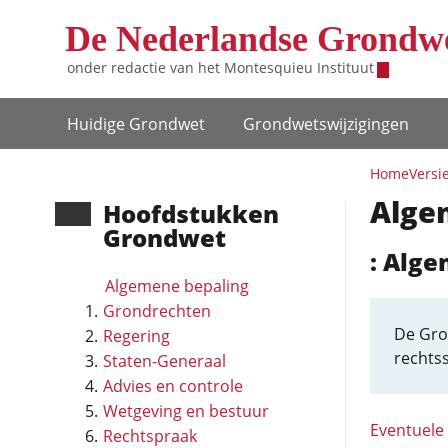
Overslaan en naar de inhoud gaan
De Nederlandse Grondw
onder redactie van het
Montesquieu Instituut
Hoofdnavigatie
Huidige Grondwet
Grondwets­wijzigingen
Home
Versi
Alge
Hoofd­stukken
Grondwet
: Alg
Algemene bepaling
Grondrechten
De Gro
Regering
rechtss
Staten-Generaal
Advies en controle
Wetgeving en bestuur
Eventuele
Rechtspraak