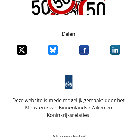
Delen
Deel dit item op X
Deel dit item op Bluesky
Deel dit item op Faceboo
Deel dit it
Deze website is mede mogelijk gemaakt door het
Ministerie van Binnenlandse Zaken en
Koninkrijksrelaties.
Nieuwsbrief