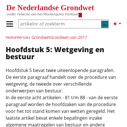
Overslaan en naar de inhoud gaan
De Nederlandse Grondwet
onder redactie van het
Montesquieu Instituut
Zoeken
Lichte
Primair menu tonen/verbergen
Hoofdnavigatie
Home
Versies Grondwet
Grondwet van 2017
Hoofdstuk 5: Wetgeving en
bestuur
Hoofdstuk 5 bevat twee uiteenlopende paragrafen.
De eerste paragraaf handelt over de procedure van
wetgeving, de tweede over verschillende
onderwerpen van bestuur.
In de eerste acht artikelen - 81 t/m 88 - van de eerste
paragraaf worden de hoofdzaken van de procedure
voor het tot stand komen van wetten geregeld. Het
laatste artikel bevat enkele bepalingen inzake
algemene maatregelen van bestuur en andere