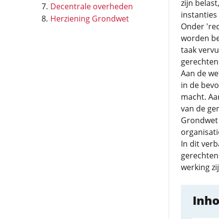
zijn belas
Decentrale overheden
instanties
Herziening Grondwet
Onder 'rec
worden be
taak vervu
gerechten 
Aan de wet
in de bevo
macht. Aan
van de ger
Grondwet r
organisati
In dit ve
gerechten 
werking zi
Inh