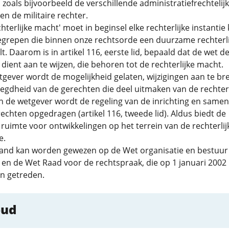
t, zoals bijvoorbeeld de verschillende administratiefrechtelij
 en de militaire rechter.
hterlijke macht' moet in beginsel elke rechterlijke instanti
grepen die binnen onze rechtsorde een duurzame rechterli
lt. Daarom is in artikel 116, eerste lid, bepaald dat de wet d
dient aan te wijzen, die behoren tot de rechterlijke macht.
gever wordt de mogelijkheid gelaten, wijzigingen aan te b
egdheid van de gerechten die deel uitmaken van de rechterl
 de wetgever wordt de regeling van de inrichting en samens
echten opgedragen (artikel 116, tweede lid). Aldus biedt de
uimte voor ontwikkelingen op het terrein van de rechterlij
e.
rband kan worden gewezen op de Wet organisatie en bestuur
en de Wet Raad voor de rechtspraak, die op 1 januari 2002 
jn getreden.
oud