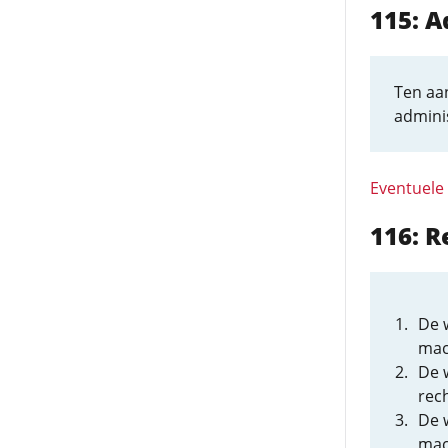
115: A
Ten aa
admini
Eventuele
116: R
De w
mac
De 
rech
De 
mac