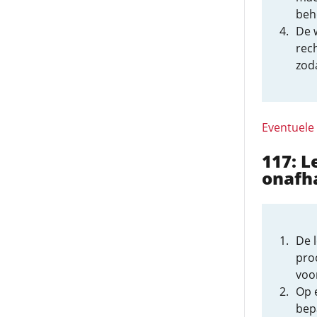
beh
De w
rec
zod
Eventuele
117: L
onafha
De 
proc
voo
Op 
bepa