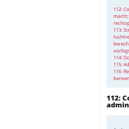
112: Co
macht;
rechts
113: St
tuchtre
berech
oorlog
114: D
115: Ad
116: Re
benoem
112: C
admin