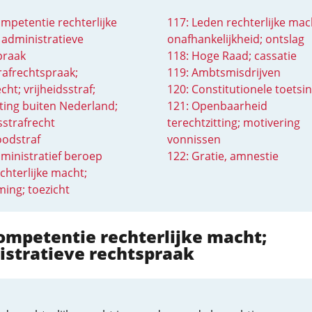
mpetentie rechterlijke
117: Leden rechterlijke mac
 administratieve
onafhankelijkheid; ontslag
praak
118: Hoge Raad; cassatie
rafrechtspraak;
119: Ambtsmisdrijven
cht; vrijheidsstraf;
120: Constitutionele toetsi
ting buiten Nederland;
121: Openbaarheid
sstrafrecht
terechtzitting; motivering
oodstraf
vonnissen
ministratief beroep
122: Gratie, amnestie
chterlijke macht;
ing; toezicht
ompetentie rechterlijke macht;
istratieve rechtspraak