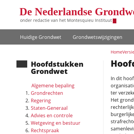
Overslaan en naar de inhoud gaan
De Nederlandse Grondw
onder redactie van het
Montesquieu Instituut
Hoofdnavigatie
Huidige Grondwet
Grondwets­wijzigingen
Home
Versi
Hoof
Hoofd­stukken
Grondwet
In dit hoo
Algemene bepaling
organisat
ter verzek
Grondrechten
Het grondw
Regering
rechterlij
Staten-Generaal
burgerlijk
Advies en controle
strafrecht
Wetgeving en bestuur
samenlevi
Rechtspraak