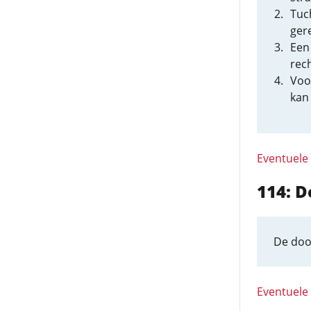
Tuc
ger
Een
rec
Voo
kan 
Eventuele
114: D
De doo
Eventuele