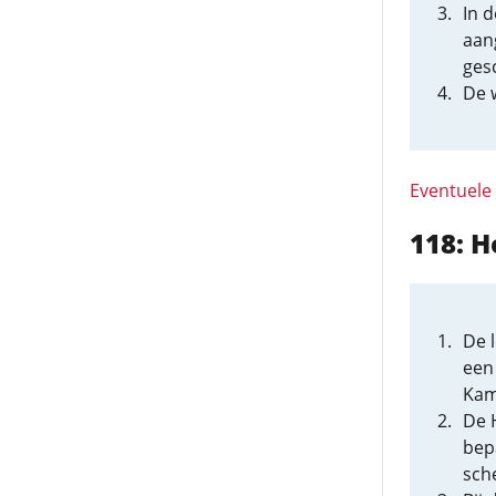
In d
aan
ges
De w
Eventuele
118: H
De 
een
Kam
De 
bepa
sch