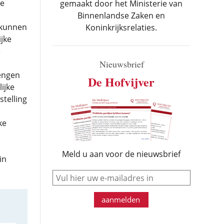
ke
gemaakt door het Ministerie van
Binnenlandse Zaken en
e kunnen
Koninkrijksrelaties.
jke
e
Nieuwsbrief
rengen
De Hofvijver
ijke
telling
ke
Meld u aan voor de nieuwsbrief
in
e-mail
aanmelden