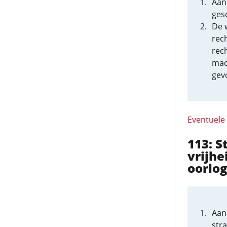
Aan
ges
De w
rec
rech
mac
gev
Eventuele
113: S
vrijhe
oorlog
Aan
stra