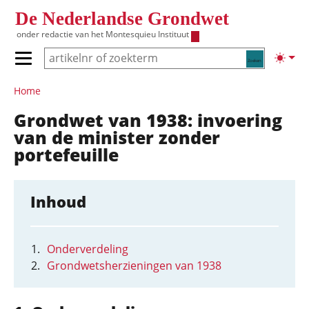
Overslaan en naar de inhoud gaan
De Nederlandse Grondwet
onder redactie van het
Montesquieu Instituut
Zoeken
Lichte
Primair menu tonen/verbergen
Hoofdnavigatie
Home
Grondwet van 1938: invoering
van de minister zonder
portefeuille
Inhoud
Onderverdeling
Grondwetsherzieningen van 1938