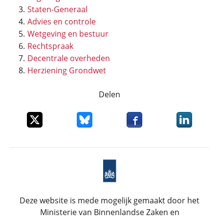
Staten-Generaal
Advies en controle
Wetgeving en bestuur
Rechtspraak
Decentrale overheden
Herziening Grondwet
Delen
Deel dit item op X
Deel dit item op Bluesky
Deel dit item op Faceboo
Deel dit it
Deze website is mede mogelijk gemaakt door het
Ministerie van Binnenlandse Zaken en