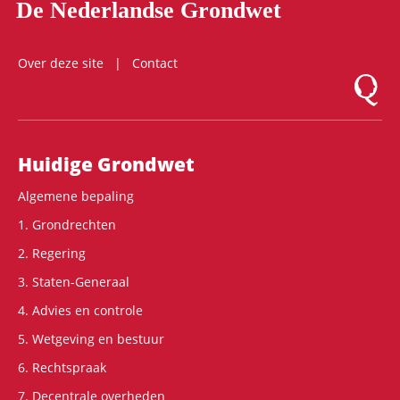
De Nederlandse Grondwet
Over deze site
Contact
Logo Mon
Hoofdnavigatie
Huidige Grondwet
Algemene bepaling
1. Grondrechten
2. Regering
3. Staten-Generaal
4. Advies en controle
5. Wetgeving en bestuur
6. Rechtspraak
7. Decentrale overheden