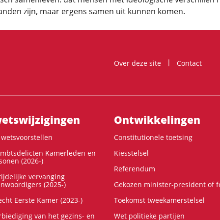
janden zijn, maar ergens samen uit kunnen komen.
Over deze site
Contact
ts­wijzigingen
Ontwikke­lingen
wetsvoorstellen
Constitutionele toetsing
ambtsdelicten Kamerleden en
Kiesstelsel
onen (2026-)
Referendum
ijdelijke vervanging
enwoordigers (2025-)
Gekozen minister-president of 
cht Eerste Kamer (2023-)
Toekomst tweekamerstelsel
rbiediging van het gezins- en
Wet politieke partijen