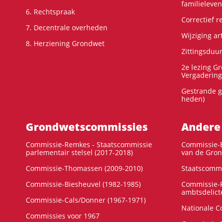
familieleven
6. Rechtspraak
Correctief 
7. Decentrale overheden
Wijziging ar
8. Herziening Grondwet
Zittingsduu
2e lezing G
Vergadering
Gestrande g
heden)
Grondwets­commissies
Andere
Commissie-Remkes - Staatscommissie
Commissie-E
parlementair stelsel (2017-2018)
van de Gron
Commissie-Thomassen (2009-2010)
Staatscommi
Commissie-Biesheuvel (1982-1985)
Commissie-F
ambtsdelict
Commissie-Cals/Donner (1967-1971)
Nationale C
Commissies voor 1967