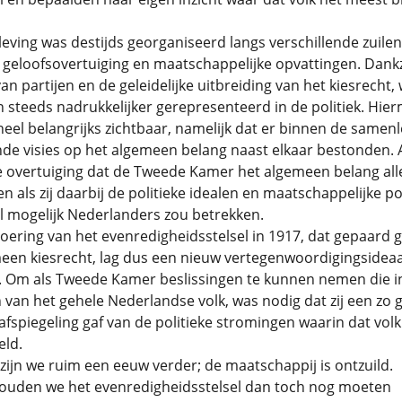
ving was destijds georganiseerd langs verschillende zuile
geloofsovertuiging en maatschappelijke opvattingen. Dankz
n partijen en de geleidelijke uitbreiding van het kiesrecht,
n steeds nadrukkelijker gerepresenteerd in de politiek. Hie
heel belangrijks zichtbaar, namelijk dat er binnen de samenl
nde visies op het algemeen belang naast elkaar bestonden. 
e overtuiging dat de Tweede Kamer het algemeen belang all
n als zij daarbij de politieke idealen en maatschappelijke po
l mogelijk Nederlanders zou betrekken.
oering van het evenredigheidsstelsel in 1917, dat gepaard g
een kiesrecht, lag dus een nieuw vertegenwoordigingsideaa
. Om als Tweede Kamer beslissingen te kunnen nemen die i
n van het gehele Nederlandse volk, was nodig dat zij een zo
afspiegeling gaf van de politieke stromingen waarin dat volk
eld.
zijn we ruim een eeuw verder; de maatschappij is ontzuild.
uden we het evenredigheidsstelsel dan toch nog moeten