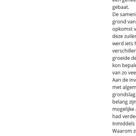
gebaat.
De samenle
grond van 
opkomst va
deze zuile
werd iets 
verschille
groeide d
kon bepale
van zo vee
Aan de inv
met algem
grondslag
belang zij
mogelijke 
had verde
Inmiddels 
Waarom zo