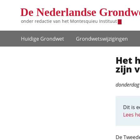
Overslaan en naar de inhoud gaan
De Nederlandse Grondw
onder redactie van het
Montesquieu Instituut
Hoofdnavigatie
Huidige Grondwet
Grondwets­wijzigingen
Het h
zijn 
donderdag 
Dit is 
Lees he
De Tweede