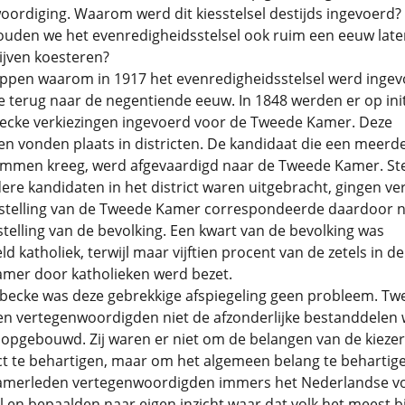
ordiging. Waarom werd dit kiesstelsel destijds ingevoerd?
uden we het evenredigheidsstelsel ook ruim een eeuw late
ijven koesteren?
ppen waarom in 1917 het evenredigheidsstelsel werd ingev
terug naar de negentiende eeuw. In 1848 werden er op init
ecke verkiezingen ingevoerd voor de Tweede Kamer. Deze
en vonden plaats in districten. De kandidaat die een meerd
emmen kreeg, werd afgevaardigd naar de Tweede Kamer. 
ere kandidaten in het district waren uitgebracht, gingen ve
telling van de Tweede Kamer correspondeerde daardoor n
elling van de bevolking. Een kwart van de bevolking was
ld katholiek, terwijl maar vijftien procent van de zetels in de
mer door katholieken werd bezet.
becke was deze gebrekkige afspiegeling geen probleem. Tw
n vertegenwoordigden niet de afzonderlijke bestanddelen 
s opgebouwd. Zij waren er niet om de belangen van de kiezer
ct te behartigen, maar om het algemeen belang te behartig
merleden vertegenwoordigden immers het Nederlandse vol
 en bepaalden naar eigen inzicht waar dat volk het meest b