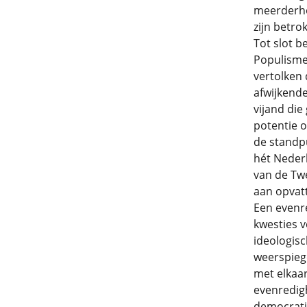
meerderhe
zijn betro
Tot slot b
Populisme 
vertolken
afwijkende
vijand die
potentie 
de standpu
hét Nederl
van de Tw
aan opvatt
Een evenre
kwesties v
ideologisc
weerspieg
met elkaar
evenredigh
democrati