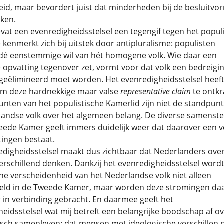
id, maar bevordert juist dat minderheden bij de besluitvo
kken.
evat een evenredigheidsstelsel een tegengif tegen het popul
kenmerkt zich bij uitstek door antipluralisme: populisten
 dé eenstemmige wil van hét homogene volk. Wie daar een
 opvatting tegenover zet, vormt voor dat volk een bedreigin
 geëlimineerd moet worden. Het evenredigheidsstelsel heef
om deze hardnekkige maar valse
representative claim
te ontkr
nten van het populistische Kamerlid zijn niet de standpun
andse volk over het algemeen belang. De diverse samenstel
eede Kamer geeft immers duidelijk weer dat daarover een v
ingen bestaat.
digheidsstelsel maakt dus zichtbaar dat Nederlanders over
erschillend denken. Dankzij het evenredigheidsstelsel word
he verscheidenheid van het Nederlandse volk niet alleen
eld in de Tweede Kamer, maar worden deze stromingen da
 in verbinding gebracht. En daarmee geeft het
eidsstelsel wat mij betreft een belangrijke boodschap af o
sch samenleven: dat mensen met ideologische verschillen n