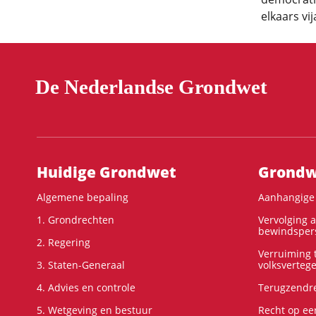
elkaars vi
De Nederlandse Grondwet
Hoofdnavigatie
Huidige Grondwet
Grondwe
Algemene bepaling
Aanhangige 
1. Grondrechten
Vervolging 
bewindspers
2. Regering
Verruiming t
3. Staten-Generaal
volksverteg
4. Advies en controle
Terugzendre
5. Wetgeving en bestuur
Recht op ee