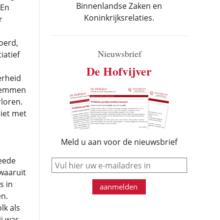
Binnenlandse Zaken en
 En
Koninkrijksrelaties.
r
oerd,
Nieuwsbrief
iatief
De Hofvijver
erheid
Stemmen
rloren.
iet met
Meld u aan voor de nieuwsbrief
eede
e-mail
waaruit
s in
aanmelden
en.
k als
ij was