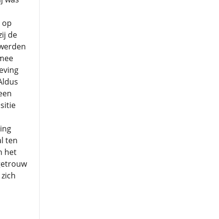
n op
ij de
 werden
rmee
eving
Aldus
een
sitie
ing
l ten
n het
 getrouw
 zich