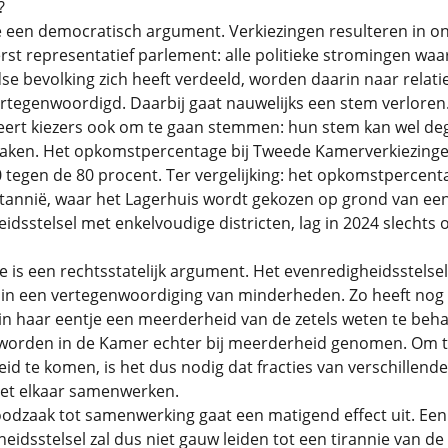
?
 een democratisch argument. Verkiezingen resulteren in on
erst representatief parlement: alle politieke stromingen waa
e bevolking zich heeft verdeeld, worden daarin naar relati
rtegenwoordigd. Daarbij gaat nauwelijks een stem verloren
eert kiezers ook om te gaan stemmen: hun stem kan wel deg
maken. Het opkomstpercentage bij Tweede Kamerverkiezingen
 tegen de 80 procent. Ter vergelijking: het opkomstpercent
ttannië, waar het Lagerhuis wordt gekozen op grond van ee
dsstelsel met enkelvoudige districten, lag in 2024 slechts 
 is een rechtsstatelijk argument. Het evenredigheidsstelsel
t in een vertegenwoordiging van minderheden. Zo heeft nog
 in haar eentje een meerderheid van de zetels weten te beha
 worden in de Kamer echter bij meerderheid genomen. Om t
d te komen, is het dus nodig dat fracties van verschillende
met elkaar samenwerken.
odzaak tot samenwerking gaat een matigend effect uit. Een
eidsstelsel zal dus niet gauw leiden tot een tirannie van de