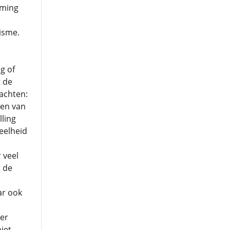
rming
isme.
g of
t de
achten:
ten van
ling
eelheid
 veel
t de
ar ook
ver
iet