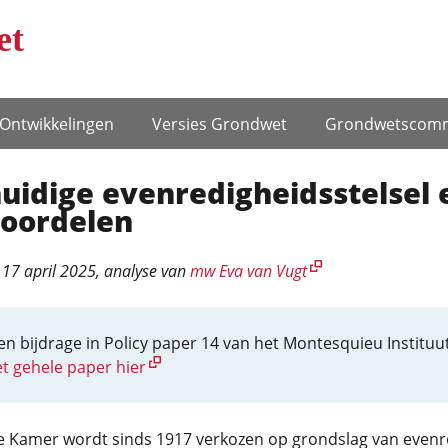
et
Ontwikke­lingen
Versies Grondwet
Grondwets­comm
uidige evenredigheids­stelsel 
voordelen
17 april 2025
, analyse van
mw Eva van Vugt
een bijdrage in Policy paper 14 van het Montesquieu Instituut
t gehele paper hier
 Kamer wordt sinds 1917 verkozen op grondslag van evenr