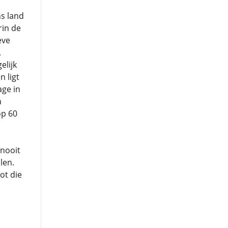
s land
rin de
eve
.
elijk
 ligt
age in
n
op 60
 nooit
len.
ot die