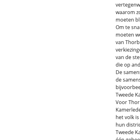
vertegenwo
waarom zo
moeten bl
Om te sna
moeten we 
van Thorb
verkiezing
van de st
die op and
De samens
de samenst
bijvoorbee
Tweede Ka
Voor Thor
Kamerlede
het volk i
hun distri
Tweede Ka
één geheel