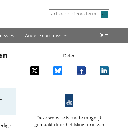
Zoeken
issies
Andere commissies
Lichte/donke
en
Delen
Deel dit item op X
Deel dit item op Bluesky
Deel dit item op Facebo
Deel dit item
.
Deze website is mede mogelijk
gemaakt door het Ministerie van
edige