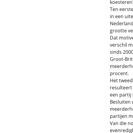
koesteren
Ten eerste
in een uit
Nederlands
grootte ve
Dat motiv
verschil 
sinds 2000
Groot-Bri
meerderhei
procent.
Het tweede
resulteer
een partij
Besluiten
meerderhei
partijen 
Van die no
evenredigh