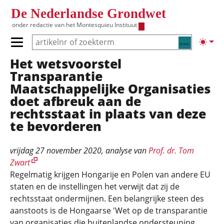
Overslaan en naar de inhoud gaan
De Nederlandse Grondwet
onder redactie van het
Montesquieu Instituut
Zoeken
Lichte
Primair menu tonen/verbergen
Het wetsvoorstel
Hoofdnavigatie
Transparantie
Maatschappelijke Organisaties
doet afbreuk aan de
rechtsstaat in plaats van deze
te bevorderen
vrijdag 27 november 2020
, analyse van
Prof. dr. Tom
Zwart
Regelmatig krijgen Hongarije en Polen van andere EU
staten en de instellingen het verwijt dat zij de
rechtsstaat ondermijnen. Een belangrijke steen des
aanstoots is de Hongaarse 'Wet op de transparantie
van organisaties die buitenlandse ondersteuning