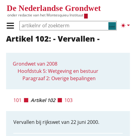
Overslaan en naar de inhoud gaan
De Nederlandse Grondwet
onder redactie van het
Montesquieu Instituut
Zoeken
Lichte
Primair menu tonen/verbergen
Artikel 102: - Vervallen -
Hoofdnavigatie
Grondwet van 2008
Hoofdstuk 5: Wetgeving en bestuur
Paragraaf 2: Overige bepalingen
101
Artikel 102
103
Vervallen bij rijkswet van 22 juni 2000.