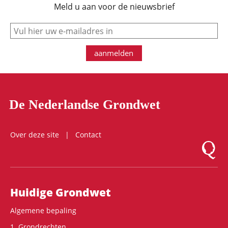
Meld u aan voor de nieuwsbrief
e-mail
aanmelden
De Nederlandse Grondwet
Over deze site
Contact
Logo Mon
Hoofdnavigatie
Huidige Grondwet
Algemene bepaling
1. Grondrechten