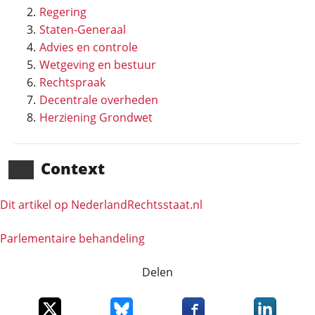
Regering
Staten-Generaal
Advies en controle
Wetgeving en bestuur
Rechtspraak
Decentrale overheden
Herziening Grondwet
Context
Dit artikel op NederlandRechts­staat.nl
Parlementaire behandeling
Delen
Deel dit item op X
Deel dit item op Bluesky
Deel dit item op Faceboo
Deel dit it