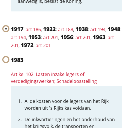
aanwezig is, beslist de Koning.
1917
1922
1938
1948
:
art 186
,
:
art 188
,
:
art 194
,
:
1953
1956
1963
art 194
,
:
art 201
,
:
art 201
,
:
art
1972
201
,
:
art 201
1983
Artikel 102: Lasten inzake legers of
verdedigingswerken; Schadeloosstelling
Al de kosten voor de legers van het Rijk
worden uit 's Rijks kas voldaan.
De inkwartieringen en het onderhoud van
het krijgsvolk, de transporten en