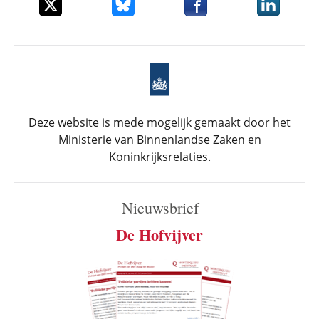
Deel dit item op X
Deel dit item op Bluesky
Deel dit item op Faceboo
Deel dit it
Deze website is mede mogelijk gemaakt door het
Ministerie van Binnenlandse Zaken en
Koninkrijksrelaties.
Nieuwsbrief
De Hofvijver