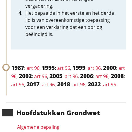
vergadering.
Het bepaalde in het eerste en het derde
lid is van overeenkomstige toepassing
voor een verklaring dat een oorlog
beëindigd is.
1987
1995
1999
2000
:
art 96
,
:
art 96
,
:
art 96
,
:
art
2002
2005
2006
2008
96
,
:
art 96
,
:
art 96
,
:
art 96
,
:
2017
2018
2022
art 96
,
:
art 96
,
:
art 96
,
:
art 96
Hoofd­stukken Grondwet
Algemene bepaling