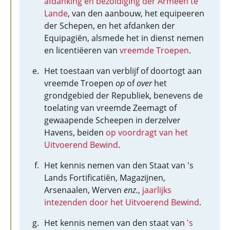
afdanking en bezoldiging der Armeën te
Lande
, van den aanbouw, het equipeeren
der Schepen, en het afdanken der
Equipagiën, alsmede het in dienst nemen
en licentiëeren van
vreemde Troepen
.
Het toestaan van verblijf of doortogt aan
vreemde Troepen
op
of
over
het
grondgebied der Republiek, benevens de
toelating van vreemde Zeemagt of
gewaapende Scheepen in derzelver
Havens, beiden
op voordragt van het
Uitvoerend Bewind
.
Het kennis nemen van den Staat van 's
Lands Fortificatiën, Magazijnen,
Arsenaalen, Werven
enz.
,
jaarlijks
intezenden door het Uitvoerend Bewind
.
Het kennis nemen van den staat van
's