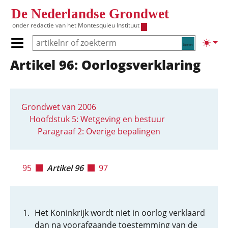
Overslaan en naar de inhoud gaan
De Nederlandse Grondwet
onder redactie van het
Montesquieu Instituut
Zoeken
Lichte
Primair menu tonen/verbergen
Artikel 96: Oorlogsverklaring
Hoofdnavigatie
Grondwet van 2006
Hoofdstuk 5: Wetgeving en bestuur
Paragraaf 2: Overige bepalingen
95
Artikel 96
97
Het Koninkrijk wordt niet in oorlog verklaard
dan na voorafgaande toestemming van de