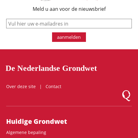
Meld u aan voor de nieuwsbrief
e-mail
aanmelden
De Nederlandse Grondwet
Over deze site
Contact
Logo Mon
Hoofdnavigatie
Huidige Grondwet
Algemene bepaling