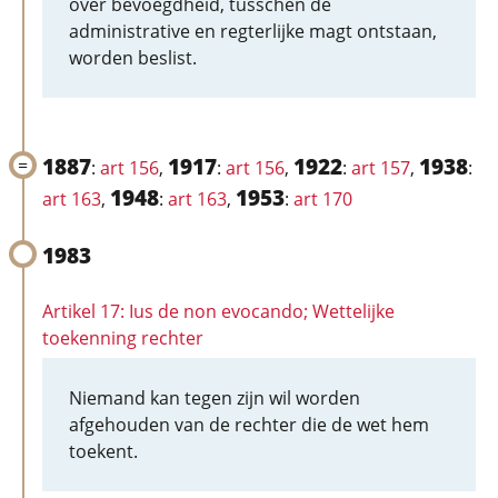
over bevoegdheid, tusschen de
administrative en regterlijke magt ontstaan,
worden beslist.
1887
1917
1922
1938
:
art 156
,
:
art 156
,
:
art 157
,
:
1948
1953
art 163
,
:
art 163
,
:
art 170
1983
Artikel 17: Ius de non evocando; Wettelijke
toekenning rechter
Niemand kan tegen zijn wil worden
afgehouden van de rechter die de wet hem
toekent.