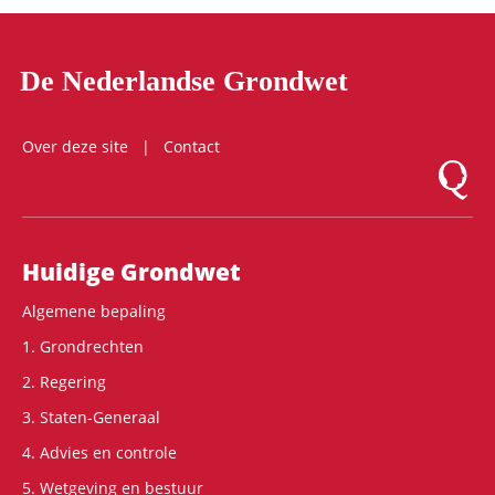
De Nederlandse Grondwet
Over deze site
Contact
Logo Mon
Hoofdnavigatie
Huidige Grondwet
Algemene bepaling
1. Grondrechten
2. Regering
3. Staten-Generaal
4. Advies en controle
5. Wetgeving en bestuur