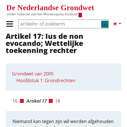
Overslaan en naar de inhoud gaan
De Nederlandse Grondwet
onder redactie van het
Montesquieu Instituut
Zoeken
Lichte
Primair menu tonen/verbergen
Artikel 17: Ius de non
Hoofdnavigatie
evocando; Wettelijke
toekenning rechter
Grondwet van 2005
Hoofdstuk 1: Grondrechten
16
Artikel 17
18
Niemand kan tegen zijn wil worden afgehouden