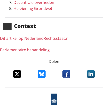
Decentrale overheden
Herziening Grondwet
Context
Dit artikel op NederlandRechts­staat.nl
Parlementaire behandeling
Delen
Deel dit item op X
Deel dit item op Bluesky
Deel dit item op Faceboo
Deel dit it