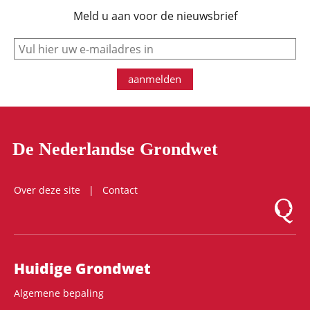
Meld u aan voor de nieuwsbrief
e-mail
aanmelden
De Nederlandse Grondwet
Over deze site
Contact
Logo Mon
Hoofdnavigatie
Huidige Grondwet
Algemene bepaling