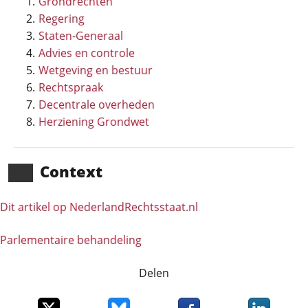
Grondrechten
Regering
Staten-Generaal
Advies en controle
Wetgeving en bestuur
Rechtspraak
Decentrale overheden
Herziening Grondwet
Context
Dit artikel op NederlandRechts­staat.nl
Parlementaire behandeling
Delen
Deel dit item op X
Deel dit item op Bluesky
Deel dit item op Faceboo
Deel dit it