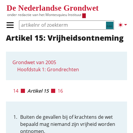
Overslaan en naar de inhoud gaan
De Nederlandse Grondwet
onder redactie van het
Montesquieu Instituut
Zoeken
Lichte
Primair menu tonen/verbergen
Artikel 15: Vrijheidsontneming
Hoofdnavigatie
Grondwet van 2005
Hoofdstuk 1: Grondrechten
14
Artikel 15
16
Buiten de gevallen bij of krachtens de wet
bepaald mag niemand zijn vrijheid worden
ontnomen.