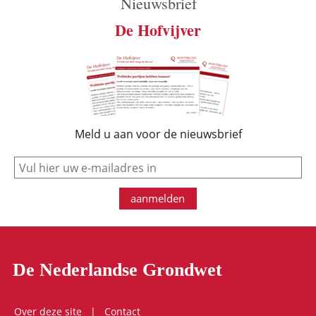
Nieuwsbrief
De Hofvijver
Meld u aan voor de nieuwsbrief
e-mail
aanmelden
De Nederlandse Grondwet
Over deze site
Contact