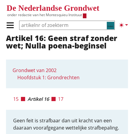
Overslaan en naar de inhoud gaan
De Nederlandse Grondwet
onder redactie van het
Montesquieu Instituut
Zoeken
Lichte
Primair menu tonen/verbergen
Artikel 16: Geen straf zonder
Hoofdnavigatie
wet; Nulla poena-beginsel
Grondwet van 2002
Hoofdstuk 1: Grondrechten
15
Artikel 16
17
Geen feit is strafbaar dan uit kracht van een
daaraan voorafgegane wettelijke strafbepaling.