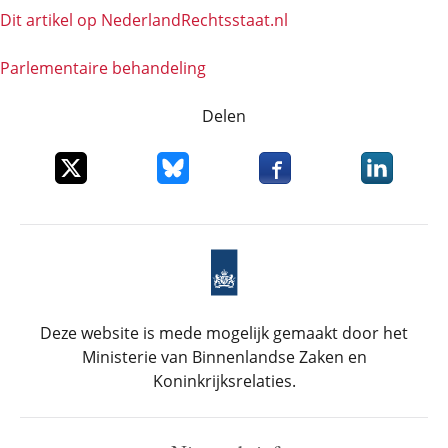
Dit artikel op NederlandRechts­staat.nl
Parlementaire behandeling
Delen
Deel dit item op X
Deel dit item op Bluesky
Deel dit item op Faceboo
Deel dit it
Deze website is mede mogelijk gemaakt door het
Ministerie van Binnenlandse Zaken en
Koninkrijksrelaties.