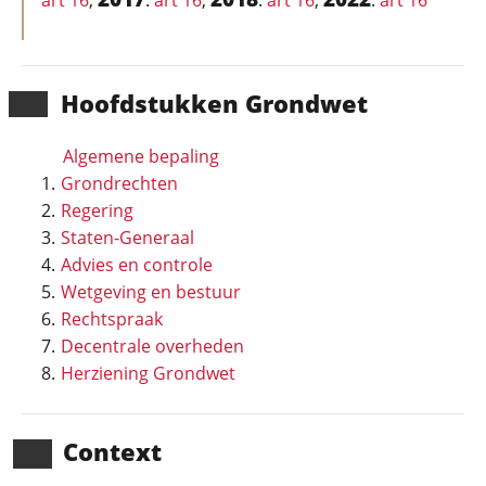
art 16
,
:
art 16
,
:
art 16
,
:
art 16
Hoofd­stukken Grondwet
Algemene bepaling
Grondrechten
Regering
Staten-Generaal
Advies en controle
Wetgeving en bestuur
Rechtspraak
Decentrale overheden
Herziening Grondwet
Context