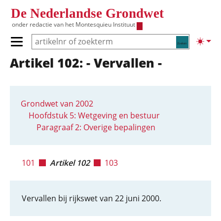
Overslaan en naar de inhoud gaan
De Nederlandse Grondwet
onder redactie van het
Montesquieu Instituut
Zoeken
Lichte
Primair menu tonen/verbergen
Artikel 102: - Vervallen -
Hoofdnavigatie
Grondwet van 2002
Hoofdstuk 5: Wetgeving en bestuur
Paragraaf 2: Overige bepalingen
101
Artikel 102
103
Vervallen bij rijkswet van 22 juni 2000.