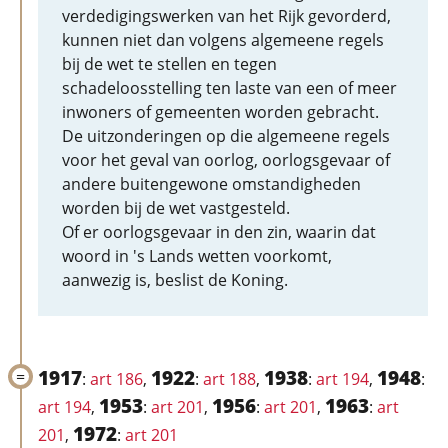
verdedigingswerken van het Rijk gevorderd,
kunnen niet dan volgens algemeene regels
bij de wet te stellen en tegen
schadeloosstelling ten laste van een of meer
inwoners of gemeenten worden gebracht.
De uitzonderingen op die algemeene regels
voor het geval van oorlog, oorlogsgevaar of
andere buitengewone omstandigheden
worden bij de wet vastgesteld.
Of er oorlogsgevaar in den zin, waarin dat
woord in 's Lands wetten voorkomt,
aanwezig is, beslist de Koning.
1917
1922
1938
1948
:
art 186
,
:
art 188
,
:
art 194
,
:
1953
1956
1963
art 194
,
:
art 201
,
:
art 201
,
:
art
1972
201
,
:
art 201