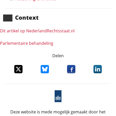
Context
Dit artikel op NederlandRechts­staat.nl
Parlementaire behandeling
Delen
Deel dit item op X
Deel dit item op Bluesky
Deel dit item op Faceboo
Deel dit it
Deze website is mede mogelijk gemaakt door het