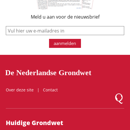
Meld u aan voor de nieuwsbrief
e-mail
aanmelden
De Nederlandse Grondwet
Over deze site
Contact
Logo Mon
Hoofdnavigatie
Huidige Grondwet