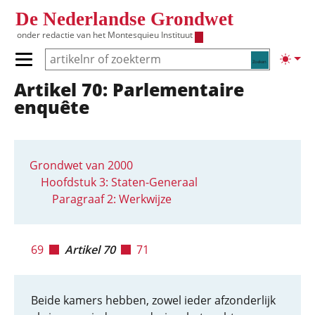
Overslaan en naar de inhoud gaan
De Nederlandse Grondwet
onder redactie van het
Montesquieu Instituut
Zoeken
Lichte
Primair menu tonen/verbergen
Artikel 70: Parlementaire
Hoofdnavigatie
enquête
Grondwet van 2000
Hoofdstuk 3: Staten-Generaal
Paragraaf 2: Werkwijze
69
Artikel 70
71
Beide kamers hebben, zowel ieder afzonderlijk