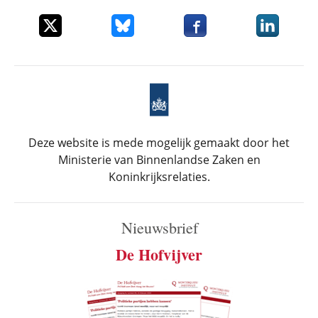
Deel dit item op X
Deel dit item op Bluesky
Deel dit item op Faceboo
Deel dit it
Deze website is mede mogelijk gemaakt door het
Ministerie van Binnenlandse Zaken en
Koninkrijksrelaties.
Nieuwsbrief
De Hofvijver